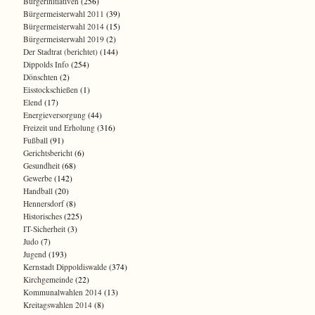
Bürgerinitiativen
(256)
Bürgermeisterwahl 2011
(39)
Bürgermeisterwahl 2014
(15)
Bürgermeisterwahl 2019
(2)
Der Stadtrat (berichtet)
(144)
Dippolds Info
(254)
Dönschten
(2)
Eisstockschießen
(1)
Elend
(17)
Energieversorgung
(44)
Freizeit und Erholung
(316)
Fußball
(91)
Gerichtsbericht
(6)
Gesundheit
(68)
Gewerbe
(142)
Handball
(20)
Hennersdorf
(8)
Historisches
(225)
IT-Sicherheit
(3)
Judo
(7)
Jugend
(193)
Kernstadt Dippoldiswalde
(374)
Kirchgemeinde
(22)
Kommunalwahlen 2014
(13)
Kreitagswahlen 2014
(8)