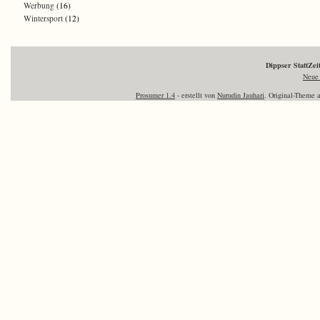
Werbung
(16)
Wintersport
(12)
Dippser StattZe
Neue 
Prosumer 1.4
- erstellt von
Nurudin Jauhari
. Original-Theme 