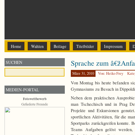
Home
Wahlen
Beilage
Titelbilder
Impressum
D
Sprache zum â€žAnf
SUCHEN
März 31, 2010
Von: Heiko Frey
Kate
Von Montag bis heute befanden si
Gymnasiums zu Besuch in Dippoldi
MEDIEN-PORTAL
Neben dem praktischen Ausprobier
Fotowettbewerb
man Tschechisch und in Prag Deu
Gefiederte Freunde
Projekte und Exkursionen genutzt
sportlichen Aktivitäten, für die ma
Sportparks zurückgreifen konnte. Be
Teams Aufgaben gelöst werden, 