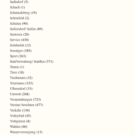
Sadisdorf
(5)
Schach
(1)
Schmiedeberg
(19)
Schönfeld
(2)
Schulen
(90)
Seifersdorf/ Seifen
(89)
Senioren
(20)
Service
(430)
Solidarität
(12)
Sonstiges
(385)
Sport
(263)
StattVerwaltung/ StattRat
(371)
Tennis
(1)
Tiere
(18)
Tischtennis
(32)
Tourismus
(323)
Ulberndorf
(33)
Umwelt
(268)
Veranstaltungen
(723)
Vereine berichten
(477)
Verkehr
(130)
Volleyball
(45)
Voltigieren
(8)
Wahlen
(60)
Wasserversorgung
(13)