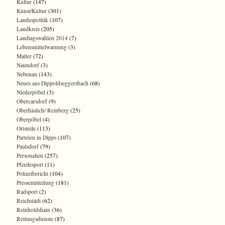
Kultur
(147)
Kunst/Kultur
(301)
Landespolitik
(107)
Landkreis
(205)
Landtagswahlen 2014
(7)
Lebensmittelwarnung
(3)
Malter
(72)
Naundorf
(3)
Nebenan
(143)
Neues aus Dippoldseggersbach
(68)
Niederpöbel
(3)
Obercarsdorf
(9)
Oberhäslich/ Reinberg
(25)
Oberpöbel
(4)
Ortsteile
(113)
Parteien in Dipps
(107)
Paulsdorf
(79)
Personalien
(257)
Pferdesport
(11)
Polizeibericht
(104)
Pressemitteilung
(181)
Radsport
(2)
Reichstädt
(62)
Reinholdshain
(36)
Rettungsdienste
(87)