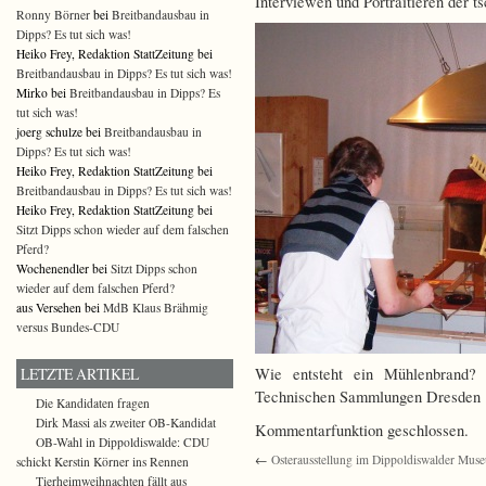
Interviewen und Portraitieren der t
Ronny Börner
bei
Breitbandausbau in
Dipps? Es tut sich was!
Heiko Frey, Redaktion StattZeitung bei
Breitbandausbau in Dipps? Es tut sich was!
Mirko bei
Breitbandausbau in Dipps? Es
tut sich was!
joerg schulze bei
Breitbandausbau in
Dipps? Es tut sich was!
Heiko Frey, Redaktion StattZeitung bei
Breitbandausbau in Dipps? Es tut sich was!
Heiko Frey, Redaktion StattZeitung bei
Sitzt Dipps schon wieder auf dem falschen
Pferd?
Wochenendler bei
Sitzt Dipps schon
wieder auf dem falschen Pferd?
aus Versehen bei
MdB Klaus Brähmig
versus Bundes-CDU
Wie entsteht ein Mühlenbrand
LETZTE ARTIKEL
Technischen Sammlungen Dresden
Die Kandidaten fragen
Dirk Massi als zweiter OB-Kandidat
Kommentarfunktion geschlossen.
OB-Wahl in Dippoldiswalde: CDU
←
Osterausstellung im Dippoldiswalder Mus
schickt Kerstin Körner ins Rennen
Tierheimweihnachten fällt aus