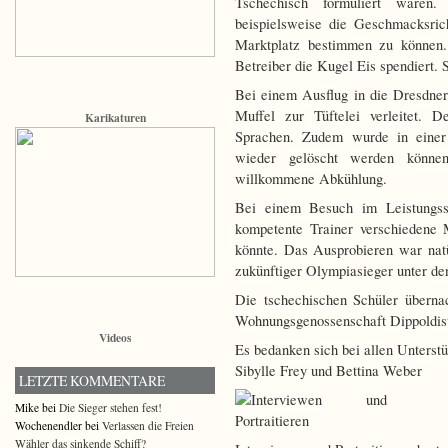
Tschechisch formuliert ware
beispielsweise die Geschmacksri
Marktplatz bestimmen zu können. 
Betreiber die Kugel Eis spendiert. 
Bei einem Ausflug in die Dresdne
Muffel zur Tüftelei verleitet. 
Karikaturen
Sprachen. Zudem wurde in einer
wieder gelöscht werden könne
willkommene Abkühlung.
Bei einem Besuch im Leistungssp
kompetente Trainer verschiedene
könnte. Das Ausprobieren war natü
zukünftiger Olympiasieger unter de
Die tschechischen Schüler überna
Wohnungsgenossenschaft Dippoldis
Videos
Es bedanken sich bei allen Unterst
Sibylle Frey und Bettina Weber
LETZTE KOMMENTARE
Mike bei
Die Sieger stehen fest!
Wochenendler bei
Verlassen die Freien
Wähler das sinkende Schiff?