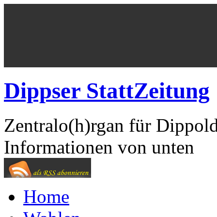
Dippser StattZeitung
Zentralo(h)rgan für Dippol
Informationen von unten
Home