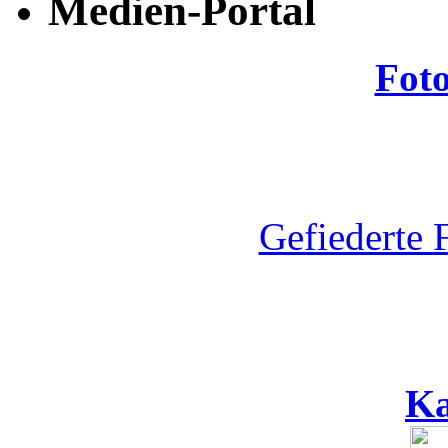
Medien-Portal
Fot
Gefiederte 
Ka