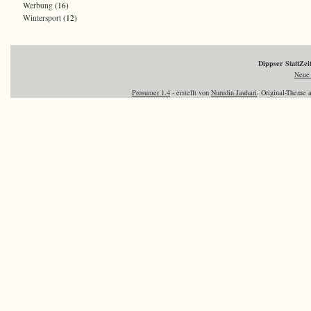
Werbung
(16)
Wintersport
(12)
Dippser StattZe
Neue 
Prosumer 1.4
- erstellt von
Nurudin Jauhari
. Original-Theme 