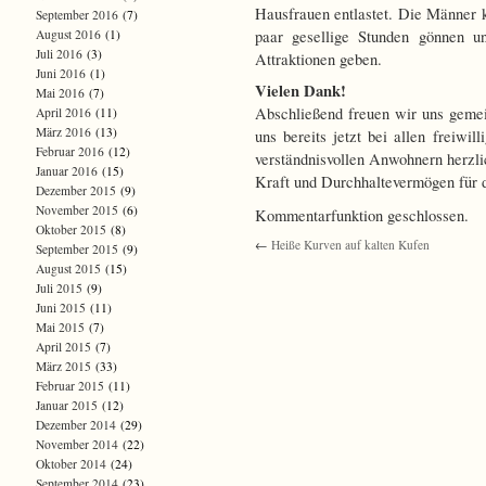
Hausfrauen entlastet. Die Männer 
September 2016
(7)
August 2016
(1)
paar gesellige Stunden gönnen un
Juli 2016
(3)
Attraktionen geben.
Juni 2016
(1)
Vielen Dank!
Mai 2016
(7)
Abschließend freuen wir uns geme
April 2016
(11)
März 2016
(13)
uns bereits jetzt bei allen freiwil
Februar 2016
(12)
verständnisvollen Anwohnern herzli
Januar 2016
(15)
Kraft und Durchhaltevermögen für
Dezember 2015
(9)
November 2015
(6)
Kommentarfunktion geschlossen.
Oktober 2015
(8)
←
Heiße Kurven auf kalten Kufen
September 2015
(9)
August 2015
(15)
Juli 2015
(9)
Juni 2015
(11)
Mai 2015
(7)
April 2015
(7)
März 2015
(33)
Februar 2015
(11)
Januar 2015
(12)
Dezember 2014
(29)
November 2014
(22)
Oktober 2014
(24)
September 2014
(23)