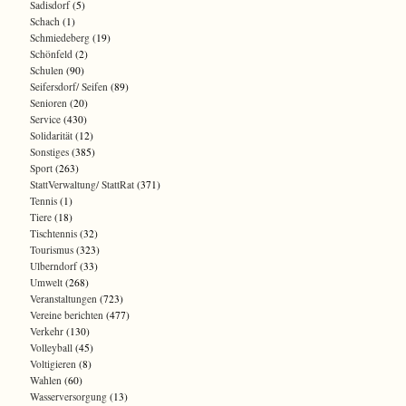
Sadisdorf
(5)
Schach
(1)
Schmiedeberg
(19)
Schönfeld
(2)
Schulen
(90)
Seifersdorf/ Seifen
(89)
Senioren
(20)
Service
(430)
Solidarität
(12)
Sonstiges
(385)
Sport
(263)
StattVerwaltung/ StattRat
(371)
Tennis
(1)
Tiere
(18)
Tischtennis
(32)
Tourismus
(323)
Ulberndorf
(33)
Umwelt
(268)
Veranstaltungen
(723)
Vereine berichten
(477)
Verkehr
(130)
Volleyball
(45)
Voltigieren
(8)
Wahlen
(60)
Wasserversorgung
(13)