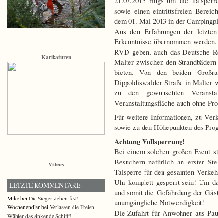
21.07.2013 rings um die Talsperre 
sowie einen eintrittsfreien Berei
dem 01. Mai 2013 in der Campingpla
Aus den Erfahrungen der letzte
Erkenntnisse übernommen werden. 
RVD geben, auch das Deutsche Rot
Karikaturen
Malter zwischen den Strandbädern
bieten. Von den beiden Großrau
Dippoldiswalder Straße in Malter
zu den gewünschten Veranstal
Veranstaltungsfläche auch ohne Pro
Für weitere Informationen, zu Ve
sowie zu den Höhepunkten des Progr
Achtung Vollsperrung!
Bei einem solchen großen Event st
Besuchern natürlich an erster St
Videos
Talsperre für den gesamten Verkehr
Uhr komplett gesperrt sein! Um d
LETZTE KOMMENTARE
und somit die Gefährdung der Gäs
Mike bei
Die Sieger stehen fest!
unumgängliche Notwendigkeit!
Wochenendler bei
Verlassen die Freien
Die Zufahrt für Anwohner aus Paul
Wähler das sinkende Schiff?