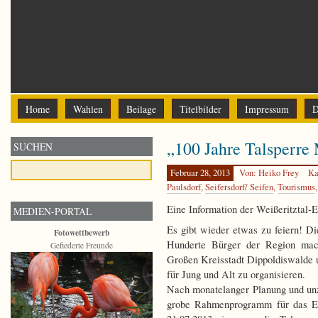
Home
Wahlen
Beilage
Titelbilder
Impressum
D
„100 Jahre Talsperre 
SUCHEN
Februar 28, 2013
Von: Heiko Frey
Ka
Paulsdorf
,
Seifersdorf/ Seifen
,
Tourismus
Eine Information der Weißeritztal
MEDIEN-PORTAL
Es gibt wieder etwas zu feiern! Di
Fotowettbewerb
Hunderte Bürger der Region mac
Gefiederte Freunde
Großen Kreisstadt Dippoldiswalde 
für Jung und Alt zu organisieren.
Nach monatelanger Planung und unzä
grobe Rahmenprogramm für das Eve