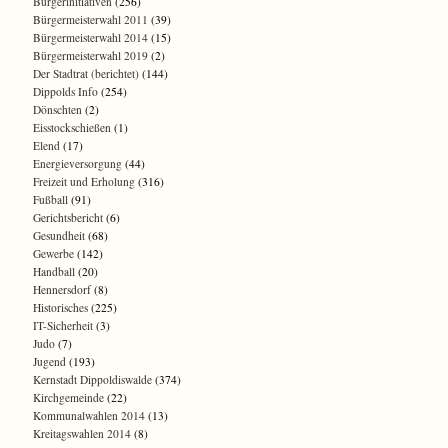
Bürgerinitiativen
(256)
Bürgermeisterwahl 2011
(39)
Bürgermeisterwahl 2014
(15)
Bürgermeisterwahl 2019
(2)
Der Stadtrat (berichtet)
(144)
Dippolds Info
(254)
Dönschten
(2)
Eisstockschießen
(1)
Elend
(17)
Energieversorgung
(44)
Freizeit und Erholung
(316)
Fußball
(91)
Gerichtsbericht
(6)
Gesundheit
(68)
Gewerbe
(142)
Handball
(20)
Hennersdorf
(8)
Historisches
(225)
IT-Sicherheit
(3)
Judo
(7)
Jugend
(193)
Kernstadt Dippoldiswalde
(374)
Kirchgemeinde
(22)
Kommunalwahlen 2014
(13)
Kreitagswahlen 2014
(8)