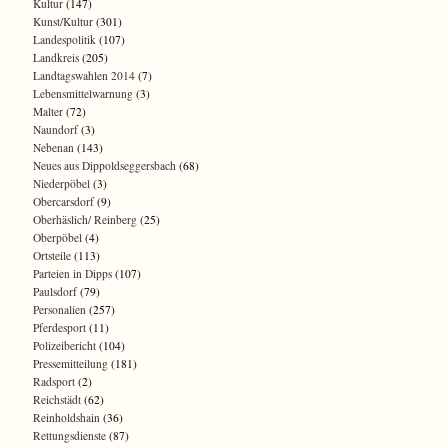
Kultur
(147)
Kunst/Kultur
(301)
Landespolitik
(107)
Landkreis
(205)
Landtagswahlen 2014
(7)
Lebensmittelwarnung
(3)
Malter
(72)
Naundorf
(3)
Nebenan
(143)
Neues aus Dippoldseggersbach
(68)
Niederpöbel
(3)
Obercarsdorf
(9)
Oberhäslich/ Reinberg
(25)
Oberpöbel
(4)
Ortsteile
(113)
Parteien in Dipps
(107)
Paulsdorf
(79)
Personalien
(257)
Pferdesport
(11)
Polizeibericht
(104)
Pressemitteilung
(181)
Radsport
(2)
Reichstädt
(62)
Reinholdshain
(36)
Rettungsdienste
(87)