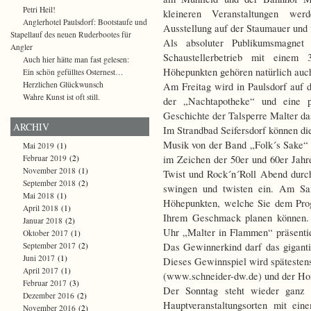
Petri Heil!
kleineren Veranstaltungen wer
Anglerhotel Paulsdorf: Bootstaufe und
Ausstellung auf der Staumauer und 
Stapellauf des neuen Ruderbootes für
Als absoluter Publikumsmagnet
Angler
Schaustellerbetrieb mit eine
Auch hier hätte man fast gelesen:
Höhepunkten gehören natürlich auch
Ein schön gefülltes Osternest…
Herzlichen Glückwunsch
Am Freitag wird in Paulsdorf auf
Wahre Kunst ist oft still.
der „Nachtapotheke“ und eine p
Geschichte der Talsperre Malter das
ARCHIV
Im Strandbad Seifersdorf können di
Musik von der Band „Folk´s Sake“ g
Mai 2019
(1)
Februar 2019
(2)
im Zeichen der 50er und 60er Jahr
November 2018
(1)
Twist und Rock´n´Roll Abend durc
September 2018
(2)
swingen und twisten ein. Am Sa
Mai 2018
(1)
Höhepunkten, welche Sie dem Pro
April 2018
(1)
Ihrem Geschmack planen können.
Januar 2018
(2)
Uhr „Malter in Flammen“ präsenti
Oktober 2017
(1)
September 2017
(2)
Das Gewinnerkind darf das gigant
Juni 2017
(1)
Dieses Gewinnspiel wird späteste
April 2017
(1)
(www.schneider-dw.de) und der Ho
Februar 2017
(3)
Der Sonntag steht wieder ganz
Dezember 2016
(2)
Hauptveranstaltungsorten mit ein
November 2016
(2)