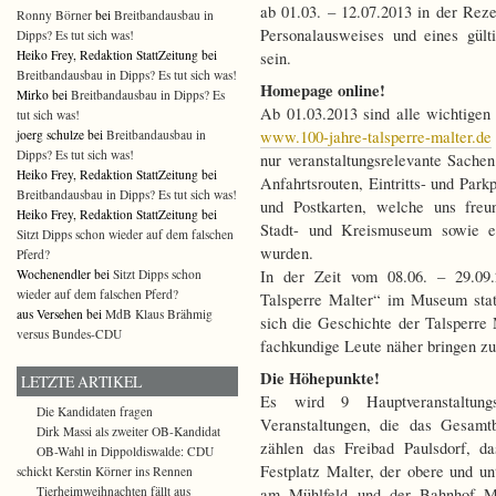
ab 01.03. – 12.07.2013 in der Rez
Ronny Börner
bei
Breitbandausbau in
Personalausweises und eines gült
Dipps? Es tut sich was!
Heiko Frey, Redaktion StattZeitung bei
sein.
Breitbandausbau in Dipps? Es tut sich was!
Homepage online!
Mirko bei
Breitbandausbau in Dipps? Es
Ab 01.03.2013 sind alle wichtigen
tut sich was!
www.100-jahre-talsperre-malter.de
joerg schulze bei
Breitbandausbau in
Dipps? Es tut sich was!
nur veranstaltungsrelevante Sache
Heiko Frey, Redaktion StattZeitung bei
Anfahrtsrouten, Eintritts- und Park
Breitbandausbau in Dipps? Es tut sich was!
und Postkarten, welche uns freu
Heiko Frey, Redaktion StattZeitung bei
Stadt- und Kreismuseum sowie e
Sitzt Dipps schon wieder auf dem falschen
wurden.
Pferd?
In der Zeit vom 08.06. – 29.09.
Wochenendler bei
Sitzt Dipps schon
wieder auf dem falschen Pferd?
Talsperre Malter“ im Museum statt
aus Versehen bei
MdB Klaus Brähmig
sich die Geschichte der Talsperre 
versus Bundes-CDU
fachkundige Leute näher bringen zu
Die Höhepunkte!
LETZTE ARTIKEL
Es wird 9 Hauptveranstaltung
Die Kandidaten fragen
Veranstaltungen, die das Gesamtb
Dirk Massi als zweiter OB-Kandidat
zählen das Freibad Paulsdorf, da
OB-Wahl in Dippoldiswalde: CDU
Festplatz Malter, der obere und un
schickt Kerstin Körner ins Rennen
Tierheimweihnachten fällt aus
am Mühlfeld und der Bahnhof Ma