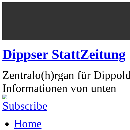
Dippser StattZeitung
Zentralo(h)rgan für Dippol
Informationen von unten
Home