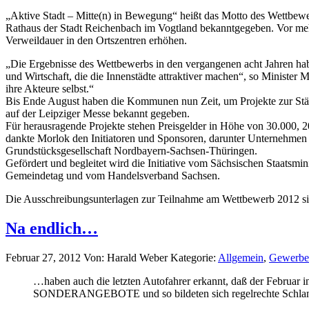
„Aktive Stadt – Mitte(n) in Bewegung“ heißt das Motto des Wettbewer
Rathaus der Stadt Reichenbach im Vogtland bekanntgegeben. Vor mehr a
Verweildauer in den Ortszentren erhöhen.
„Die Ergebnisse des Wettbewerbs in den vergangenen acht Jahren ha
und Wirtschaft, die die Innenstädte attraktiver machen“, so Minister
ihre Akteure selbst.“
Bis Ende August haben die Kommunen nun Zeit, um Projekte zur Stär
auf der Leipziger Messe bekannt gegeben.
Für herausragende Projekte stehen Preisgelder in Höhe von 30.000, 2
dankte Morlok den Initiatoren und Sponsoren, darunter Unternehme
Grundstücksgesellschaft Nordbayern-Sachsen-Thüringen.
Gefördert und begleitet wird die Initiative vom Sächsischen Staatsm
Gemeindetag und vom Handelsverband Sachsen.
Die Ausschreibungsunterlagen zur Teilnahme am Wettbewerb 2012 s
Na endlich…
Februar 27, 2012
Von: Harald Weber
Kategorie:
Allgemein
,
Gewerbe
…haben auch die letzten Autofahrer erkannt, daß der Februar i
SONDERANGEBOTE und so bildeten sich regelrechte Schlang