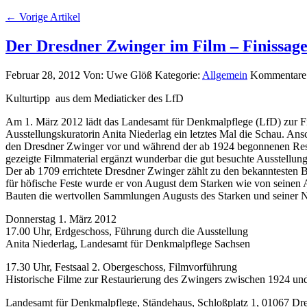
← Vorige Artikel
Der Dresdner Zwinger im Film – Finissag
Februar 28, 2012
Von: Uwe Glöß
Kategorie:
Allgemein
Kommentare d
Kulturtipp aus dem Mediaticker des LfD
Am 1. März 2012 lädt das Landesamt für Denkmalpflege (LfD) zur Fin
Ausstellungskuratorin Anita Niederlag ein letztes Mal die Schau. An
den Dresdner Zwinger vor und während der ab 1924 begonnenen Resta
gezeigte Filmmaterial ergänzt wunderbar die gut besuchte Ausstellun
Der ab 1709 errichtete Dresdner Zwinger zählt zu den bekanntesten 
für höfische Feste wurde er von August dem Starken wie von seinen A
Bauten die wertvollen Sammlungen Augusts des Starken und seiner Na
Donnerstag 1. März 2012
17.00 Uhr, Erdgeschoss, Führung durch die Ausstellung
Anita Niederlag, Landesamt für Denkmalpflege Sachsen
17.30 Uhr, Festsaal 2. Obergeschoss, Filmvorführung
Historische Filme zur Restaurierung des Zwingers zwischen 1924 
Landesamt für Denkmalpflege, Ständehaus, Schloßplatz 1, 01067 Dresd