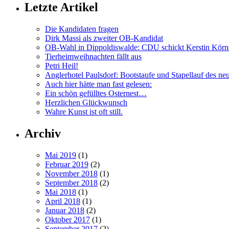
Letzte Artikel
Die Kandidaten fragen
Dirk Massi als zweiter OB-Kandidat
OB-Wahl in Dippoldiswalde: CDU schickt Kerstin Körn
Tierheimweihnachten fällt aus
Petri Heil!
Anglerhotel Paulsdorf: Bootstaufe und Stapellauf des ne
Auch hier hätte man fast gelesen:
Ein schön gefülltes Osternest…
Herzlichen Glückwunsch
Wahre Kunst ist oft still.
Archiv
Mai 2019
(1)
Februar 2019
(2)
November 2018
(1)
September 2018
(2)
Mai 2018
(1)
April 2018
(1)
Januar 2018
(2)
Oktober 2017
(1)
September 2017
(2)