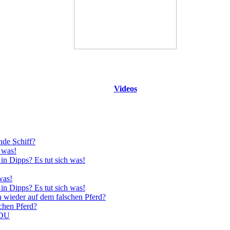
Videos
nde Schiff?
 was!
in Dipps? Es tut sich was!
was!
in Dipps? Es tut sich was!
n wieder auf dem falschen Pferd?
schen Pferd?
CDU