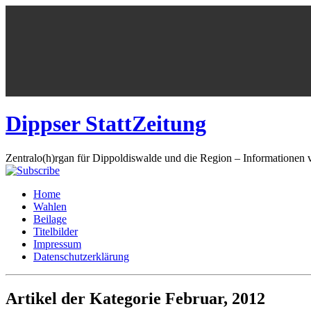
Dippser StattZeitung
Zentralo(h)rgan für Dippoldiswalde und die Region – Informationen 
Home
Wahlen
Beilage
Titelbilder
Impressum
Datenschutzerklärung
Artikel der Kategorie Februar, 2012