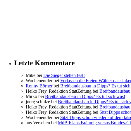
Letzte Kommentare
Mike bei
Die Sieger stehen fest!
Wochenendler bei
Verlassen die Freien Wähler das sinke
Ronny Börner
bei
Breitbandausbau in Dipps? Es tut sich
Heiko Frey, Redaktion StattZeitung bei
Breitbandausbau 
Mirko bei
Breitbandausbau in Dipps? Es tut sich was!
joerg schulze bei
Breitbandausbau in Dipps? Es tut sich 
Heiko Frey, Redaktion StattZeitung bei
Breitbandausbau 
Heiko Frey, Redaktion StattZeitung bei
Sitzt Dipps scho
Wochenendler bei
Sitzt Dipps schon wieder auf dem fal
aus Versehen bei
MdB Klaus Brähmig versus Bundes-