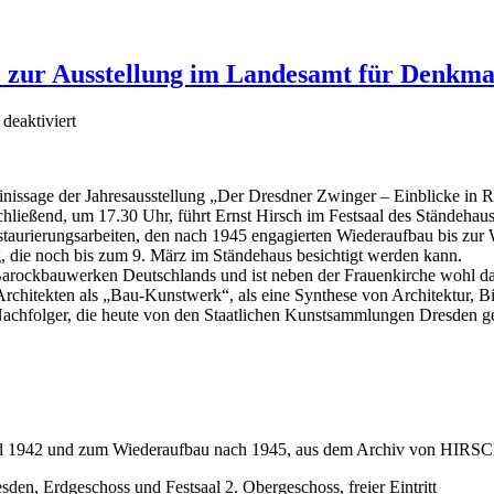
e zur Ausstellung im Landesamt für Denkma
eaktiviert
issage der Jahresausstellung „Der Dresdner Zwinger – Einblicke in Re
schließend, um 17.30 Uhr, führt Ernst Hirsch im Festsaal des Ständeha
urierungsarbeiten, den nach 1945 engagierten Wiederaufbau bis zur 
g, die noch bis zum 9. März im Ständehaus besichtigt werden kann.
Barockbauwerken Deutschlands und ist neben der Frauenkirche wohl da
rchitekten als „Bau-Kunstwerk“, als eine Synthese von Architektur, Bi
chfolger, die heute von den Staatlichen Kunstsammlungen Dresden gep
und 1942 und zum Wiederaufbau nach 1945, aus dem Archiv von HIRS
en, Erdgeschoss und Festsaal 2. Obergeschoss, freier Eintritt