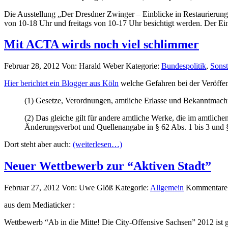
Die Ausstellung „Der Dresdner Zwinger – Einblicke in Restaurierun
von 10-18 Uhr und freitags von 10-17 Uhr besichtigt werden. Der Eintri
Mit ACTA wirds noch viel schlimmer
Februar 28, 2012
Von: Harald Weber
Kategorie:
Bundespolitik
,
Sonst
Hier berichtet ein Blogger aus Köln
welche Gefahren bei der Veröffen
(1) Gesetze, Verordnungen, amtliche Erlasse und Bekanntmachu
(2) Das gleiche gilt für andere amtliche Werke, die im amtlic
Änderungsverbot und Quellenangabe in § 62 Abs. 1 bis 3 und 
Dort steht aber auch:
(weiterlesen…)
Neuer Wettbewerb zur “Aktiven Stadt”
Februar 27, 2012
Von: Uwe Glöß
Kategorie:
Allgemein
Kommentare d
aus dem Mediaticker :
Wettbewerb “Ab in die Mitte! Die City-Offensive Sachsen” 2012 ist ge