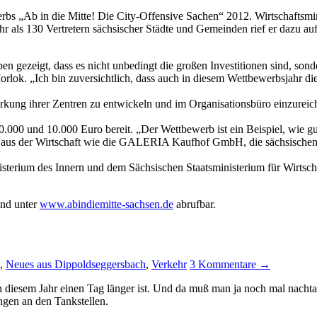
bs „Ab in die Mitte! Die City-Offensive Sachen“ 2012. Wirtschaftsmini
ls 130 Vertretern sächsischer Städte und Gemeinden rief er dazu auf, 
ben gezeigt, dass es nicht unbedingt die großen Investitionen sind,
 Morlok. „Ich bin zuversichtlich, dass auch in diesem Wettbewerbsjahr 
kung ihrer Zentren zu entwickeln und im Organisationsbüro einzureic
0.000 und 10.000 Euro bereit. „Der Wettbewerb ist ein Beispiel, wie g
n aus der Wirtschaft wie die GALERIA Kaufhof GmbH, die sächsischen
inisterium des Innern und dem Sächsischen Staatsministerium für Wirtsc
ind unter
www.abindiemitte-sachsen.de
abrufbar.
,
Neues aus Dippoldseggersbach
,
Verkehr
3 Kommentare →
n diesem Jahr einen Tag länger ist. Und da muß man ja noch mal nacht
en an den Tankstellen.