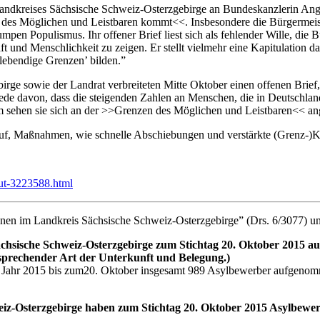
 Landkreises Sächsische Schweiz-Osterzgebirge an Bundeskanzlerin Ange
es Möglichen und Leistbaren kommt<<. Insbesondere die Bürgermeist
mpen Populismus. Ihr offener Brief liest sich als fehlender Wille, di
 und Menschlichkeit zu zeigen. Er stellt vielmehr eine Kapitulation dar
lebendige Grenzen’ bilden.”
rge sowie der Landrat verbreiteten Mitte Oktober einen offenen Brief
e Rede davon, dass die steigenden Zahlen an Menschen, die in Deutschl
 sehen sie sich an der >>Grenzen des Möglichen und Leistbaren<< 
auf, Maßnahmen, wie schnelle Abschiebungen und verstärkte (Grenz-)Ko
aut-3223588.html
en im Landkreis Sächsische Schweiz-Osterzgebirge” (Drs. 6/3077) un
chsische Schweiz-Osterzgebirge zum Stichtag 20. Oktober 2015 a
tsprechender Art der Unterkunft und Belegung.)
m Jahr 2015 bis zum20. Oktober insgesamt 989 Asylbewerber aufgenom
iz-Osterzgebirge haben zum Stichtag 20. Oktober 2015 Asylbew