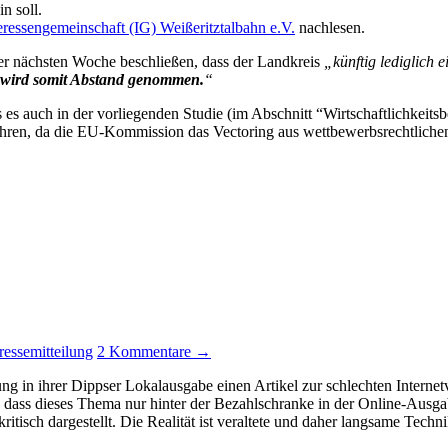
n soll.
ressengemeinschaft (IG) Weißeritztalbahn e.V.
nachlesen.
der nächsten Woche beschließen, dass der Landkreis
„künftig lediglich 
g wird somit Abstand genommen.
“
es auch in der vorliegenden Studie (im Abschnitt “Wirtschaftlichkeitsbet
t nähren, da die EU-Kommission das Vectoring aus wettbewerbsrechtlic
ressemitteilung
2 Kommentare →
g in ihrer Dippser Lokalausgabe einen Artikel zur schlechten Internet
n, dass dieses Thema nur hinter der Bezahlschranke in der Online-Aus
isch dargestellt. Die Realität ist veraltete und daher langsame Technik