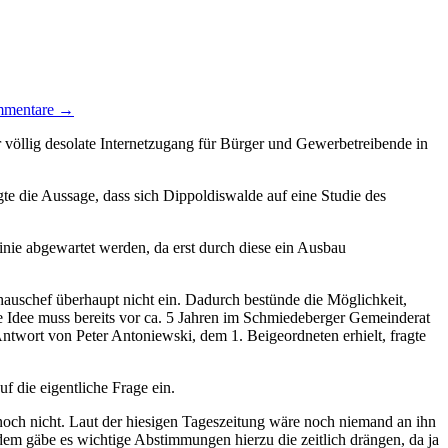
mmentare →
völlig desolate Internetzugang für Bürger und Gewerbetreibende in
gte die Aussage, dass sich Dippoldiswalde auf eine Studie des
inie abgewartet werden, da erst durch diese ein Ausbau
hauschef überhaupt nicht ein. Dadurch bestünde die Möglichkeit,
se Idee muss bereits vor ca. 5 Jahren im Schmiedeberger Gemeinderat
ntwort von Peter Antoniewski, dem 1. Beigeordneten erhielt, fragte
f die eigentliche Frage ein.
noch nicht. Laut der hiesigen Tageszeitung wäre noch niemand an ihn
zdem gäbe es wichtige Abstimmungen hierzu die zeitlich drängen, da ja