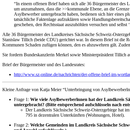
“In einem offenen Brief haben sich alle 36 Bürgermeister des
um anzumahnen, dass die >>kommunale Ebene, an die Grenze d
Asylbewerber untergebracht haben, bedienen sich hier eines plu
tatsächliche Faktenlage aufzuklären sowie Handlungsbereitschaft
geschehen, den Rechtsstaat auszuhöhlen versuchen und selbst ‘
Alle 36 Bürgermeister des Landkreises Sächsische Schweiz-Osterzgebi
Stanislaw Tillich (beide CDU) gerichtet war. In diesem Brief ist di
Kommunen Schaden zufügen können, den es abzuwehren gilt. Zudem
Sie fordern Bundeskanzlerin Merkel sowie Ministerpräsident Tillich 
Brief der Bürgermeister und des Landesrates:
http://www.sz-online.de/nachrichten/der-offene-brief-im-wortl
Kleine Anfrage von Katja Meier “Unterbringung von Asylbewerberlnn
Frage 1:
Wie viele Asylbewerberlnnen hat der Landkreis Sä
untergebracht? (Bitte entsprechend aufschlüsseln nach en
Der Landkreis Sächsische Schweiz-Osterzgebirge hat i
795 in dezentralen Unterkünften (Wohnungen, Hotel).
Frage 2:
Welche Gemeinden im Landkreis Sächsische Schwe