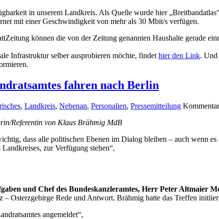
erfügbarkeit in unserem Landkreis. Als Quelle wurde hier „Breitbandatl
net mit einer Geschwindigkeit von mehr als 30 Mbit/s verfügen.
StattZeitung können die von der Zeitung genannten Haushalte gerade e
le Infrastruktur selber ausprobieren möchte, findet
hier den Link
. Und
ormieren.
andratsamtes fahren nach Berlin
risches
,
Landkreis
,
Nebenan
,
Personalien
,
Pressemitteilung
Kommentare
iterin/Referentin von Klaus Brähmig MdB
ichtig, dass alle politischen Ebenen im Dialog bleiben – auch wenn es 
 Landkreises, zur Verfügung stehen“,
fgaben und Chef des Bundeskanzleramtes, Herr Peter Altmaier 
 – Osterzgebirge Rede und Antwort. Brähmig hatte das Treffen initiiert
Landratsamtes angemeldet“,