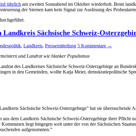
ird jährlich
am zweiten Sonnabend im Oktober wiederholt. Beim landkre
nsteuerung der Sirenen kam kein Signal zur Auslösung des Probealarms
durchgeführt.
Landkreis Sächsische Schweiz-Osterzgebi
ndespolitik
,
Landkreis
,
Pressemitteilung
5 Kommentare →
germeistern und Landrat wie blanker Populismus
andrat des Landkreises Sächsische Schweiz-Osterzgebirge an Bundeska
lingen in den Gemeinden, wollte Katja Meier, demokratiepolitische 
andkreis Sächsische Schweiz-Osterzgebirge” hat sie überraschende An
n aus dem Landkreis Sächsische Schweiz-Osterzgebirge ihrer Pflicht
ommunen liegt hingegen weit unter der von der Sächsischen Staatsre
ylsuchenden aufgenommen.”