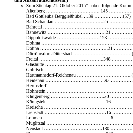
und Anzahl aufschlüsseln.)
Zum Stichtag 21. Oktober 2015* haben folgende Komm
Altenberg ……………………………..145 ………………
Bad Gottleuba-Berggießhübel …39 ………………(57)
Bad Schandau ………………………….25 ………………
Bahretal …………………………………………………….
Bannewitz ……………………………….21 ……………
Dippoldiswalde ………………………153 ………………
Dohma ……………………………………………………….
Dohna …………………………………….21 ……………
Dürröhrsdorf-Dittersbach ………………………………(
Freital …………………………………..348 ……………
Glashütte ……………………………………………………
Gohrisch …………………………………………………….
Hartmannsdorf-Reichenau ……………………………..(
Heidenau ………………………………..93 ………………
Hermsdorf ………………………………………………
Hohnstein …………………………………………………
Klingenberg …………………………….20 ……………
Königstein ……………………………….16 ……………
Kreischa ……………………………………………………
Liebstadt …………………………………16 ……………
Lohmen …………………………………….6 ……………
Müglitztal ……………………………………………………
Neustadt ……………………………….180 ………………