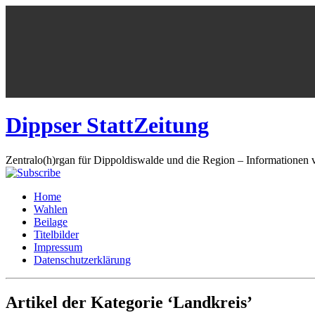
Dippser StattZeitung
Zentralo(h)rgan für Dippoldiswalde und die Region – Informationen 
Home
Wahlen
Beilage
Titelbilder
Impressum
Datenschutzerklärung
Artikel der Kategorie ‘Landkreis’