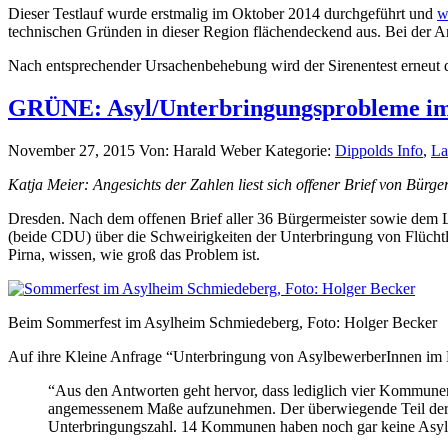
Dieser Testlauf wurde erstmalig im Oktober 2014 durchgeführt und
w
technischen Gründen in dieser Region flächendeckend aus. Bei der A
Nach entsprechender Ursachenbehebung wird der Sirenentest erneut 
GRÜNE: Asyl/Unterbringungsprobleme im 
November 27, 2015
Von: Harald Weber
Kategorie:
Dippolds Info
,
La
Katja Meier: Angesichts der Zahlen liest sich offener Brief von Bür
Dresden. Nach dem offenen Brief aller 36 Bürgermeister sowie dem L
(beide CDU) über die Schweirigkeiten der Unterbringung von Flücht
Pirna, wissen, wie groß das Problem ist.
Beim Sommerfest im Asylheim Schmiedeberg, Foto: Holger Becker
Auf ihre Kleine Anfrage “Unterbringung von AsylbewerberInnen im L
“Aus den Antworten geht hervor, dass lediglich vier Kommune
angemessenem Maße aufzunehmen. Der überwiegende Teil der K
Unterbringungszahl. 14 Kommunen haben noch gar keine As