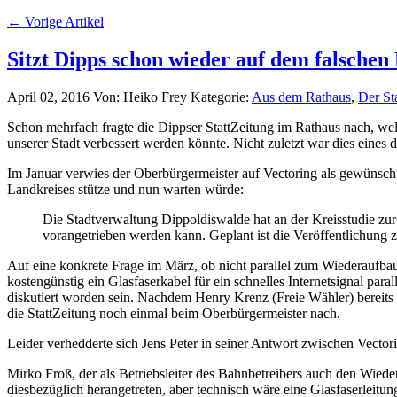
← Vorige Artikel
Sitzt Dipps schon wieder auf dem falschen
April 02, 2016
Von: Heiko Frey
Kategorie:
Aus dem Rathaus
,
Der Sta
Schon mehrfach fragte die Dippser StattZeitung im Rathaus nach, we
unserer Stadt verbessert werden könnte. Nicht zuletzt war dies eine
Im Januar verwies der Oberbürgermeister auf Vectoring als gewünschte
Landkreises stütze und nun warten würde:
Die Stadtverwaltung Dippoldiswalde hat an der Kreisstudie zur
vorangetrieben werden kann. Geplant ist die Veröffentlichung 
Auf eine konkrete Frage im März, ob nicht parallel zum Wiederaufbau
kostengünstig ein Glasfaserkabel für ein schnelles Internetsignal pa
diskutiert worden sein. Nachdem Henry Krenz (Freie Wähler) bereits 
die StattZeitung noch einmal beim Oberbürgermeister nach.
Leider verhedderte sich Jens Peter in seiner Antwort zwischen Vectori
Mirko Froß, der als Betriebsleiter des Bahnbetreibers auch den Wied
diesbezüglich herangetreten, aber technisch wäre eine Glasfaserleitu