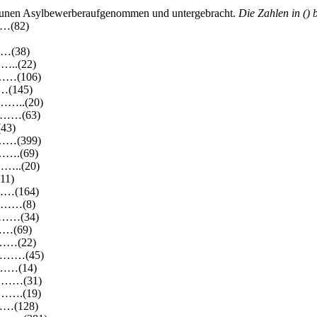
unen Asylbewerberaufgenommen und untergebracht.
Die Zahlen in () 
(82)
(38)
.(22)
…(106)
(145)
.(20)
…(63)
43)
…(399)
.(69)
.(20)
11)
(164)
……(8)
…(34)
…(69)
…(22)
…(45)
…(14)
…(31)
.(19)
(128)