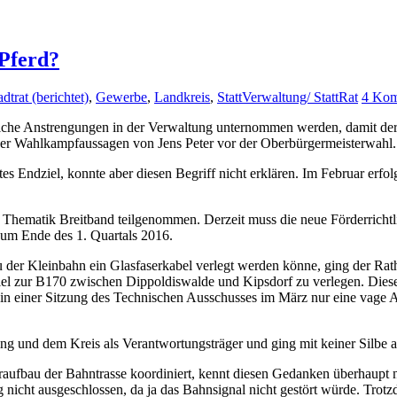
 Pferd?
dtrat (berichtet)
,
Gewerbe
,
Landkreis
,
StattVerwaltung/ StattRat
4 Ko
lche Anstrengungen in der Verwaltung unternommen werden, damit der 
s der Wahlkampfaussagen von Jens Peter vor der Oberbürgermeisterwahl.
s Endziel, konnte aber diesen Begriff nicht erklären. Im Februar erfol
 Thematik Breitband teilgenommen. Derzeit muss die neue Förderrichtl
zum Ende des 1. Quartals 2016.
 der Kleinbahn ein Glasfaserkabel verlegt werden könne, ging der Rat
rallel zur B170 zwischen Dippoldiswalde und Kipsdorf zu verlegen. Die
in einer Sitzung des Technischen Ausschusses im März nur eine vage A
ng und dem Kreis als Verantwortungsträger und ging mit keiner Silbe au
eraufbau der Bahntrasse koordiniert, kennt diesen Gedanken überhaupt 
ng nicht ausgeschlossen, da ja das Bahnsignal nicht gestört würde. Trot