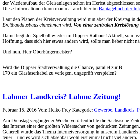
der Wiederaufbau der Gleisanlagen schon im Herbst abgeschlossen sei
Diese Informationen kann man u.a. auch hier im
Bautagebuch der Inte
Laut den Plänen der Kreisverwaltung wird nun aber der Kreistag in 
Breitbandausbaus einnehmen wird.
Von einer zentralen Kreislösun
Damit liegt der Spielball wieder im Dippser Rathaus! Aktuell, so muss 
Hoffnung, dass sich hier etwas ändern wird, sollte man lieber nich
Und nun, Herr Oberbürgermeister?
Wird die Dippser Stadtverwaltung die Chance, parallel zur B
170 ein Glasfaserkabel zu verlegen, ungeprüft verspielen?
Lahmer Landkreis? Lahme Zeitung!
Februar 15, 2016
Von: Heiko Frey
Kategorie:
Gewerbe
,
Landkreis
,
P
Am Dienstag vergangener Woche veröffentlichte die Sächsische Zeitun
das Internet einer der größten Widersacher von gedruckten Zeitunge
Generell wurde das Thema Internetversorgung in unserem Landkreis krit
teuer – und es wird sich absehbar wohl erst einmal nicht viel ändern.