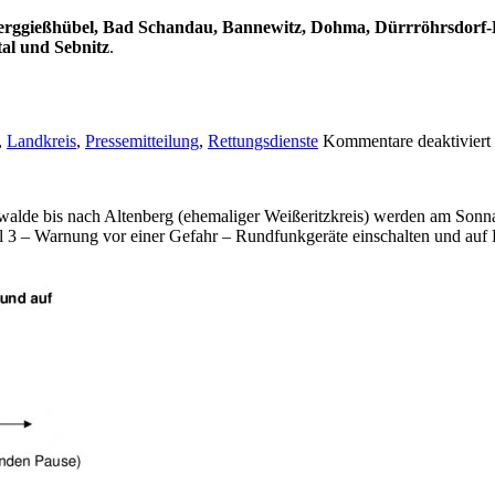
erggießhübel, Bad Schandau, Bannewitz, Dohma, Dürrröhrsdorf-Dit
al und Sebnitz
.
,
Landkreis
,
Pressemitteilung
,
Rettungsdienste
Kommentare deaktiviert
iswalde bis nach Altenberg (ehemaliger Weißeritzkreis) werden am S
gnal 3 – Warnung vor einer Gefahr – Rundfunkgeräte einschalten und a