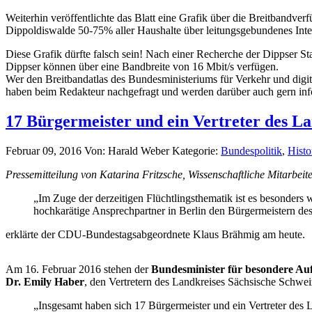
Weiterhin veröffentlichte das Blatt eine Grafik über die Breitbandv
Dippoldiswalde 50-75% aller Haushalte über leitungsgebundenes Inter
Diese Grafik dürfte falsch sein! Nach einer Recherche der Dippser 
Dippser können über eine Bandbreite von 16 Mbit/s verfügen.
Wer den Breitbandatlas des Bundesministeriums für Verkehr und digita
haben beim Redakteur nachgefragt und werden darüber auch gern inf
17 Bürgermeister und ein Vertreter des L
Februar 09, 2016
Von: Harald Weber
Kategorie:
Bundespolitik
,
Histo
Pressemitteilung von Katarina Fritzsche, Wissenschaftliche Mitarbe
„Im Zuge der derzeitigen Flüchtlingsthematik ist es besonders w
hochkarätige Ansprechpartner in Berlin den Bürgermeistern des
erklärte der CDU-Bundestagsabgeordnete Klaus Brähmig am heute.
Am 16. Februar 2016 stehen der
Bundesminister für besondere Au
Dr. Emily Haber
, den Vertretern des Landkreises Sächsische Schweiz
„Insgesamt haben sich 17 Bürgermeister und ein Vertreter des 