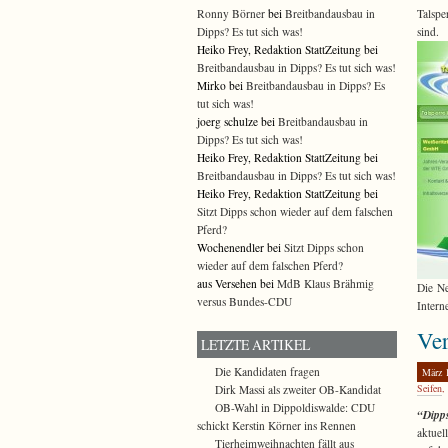
Ronny Börner
bei
Breitbandausbau in
Talspe
Dipps? Es tut sich was!
sind.
Heiko Frey, Redaktion StattZeitung bei
Breitbandausbau in Dipps? Es tut sich was!
Mirko bei
Breitbandausbau in Dipps? Es
tut sich was!
joerg schulze bei
Breitbandausbau in
Dipps? Es tut sich was!
Heiko Frey, Redaktion StattZeitung bei
Breitbandausbau in Dipps? Es tut sich was!
Heiko Frey, Redaktion StattZeitung bei
Sitzt Dipps schon wieder auf dem falschen
Pferd?
Wochenendler bei
Sitzt Dipps schon
wieder auf dem falschen Pferd?
aus Versehen bei
MdB Klaus Brähmig
Die Ne
versus Bundes-CDU
Intern
Ve
LETZTE ARTIKEL
Die Kandidaten fragen
März 
Seifen
,
Dirk Massi als zweiter OB-Kandidat
OB-Wahl in Dippoldiswalde: CDU
“Dipp
schickt Kerstin Körner ins Rennen
aktuel
Tierheimweihnachten fällt aus