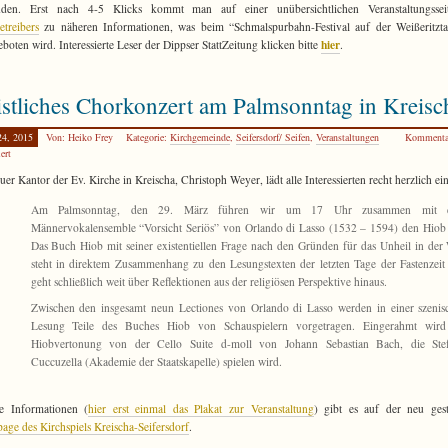
nden. Erst nach 4-5 Klicks kommt man auf einer unübersichtlichen Veranstaltungsse
treibers
zu näheren Informationen, was beim “Schmalspurbahn-Festival auf der Weißeritzta
hier
geboten wird. Interessierte Leser der Dippser StattZeitung klicken bitte
.
stliches Chorkonzert am Palmsonntag in Kreisc
24, 2015
Von: Heiko Frey
Kategorie:
Kirchgemeinde
,
Seifersdorf/ Seifen
,
Veranstaltungen
Kommenta
ert
uer Kantor der Ev. Kirche in Kreischa, Christoph Weyer, lädt alle Interessierten recht herzlich ein
Am Palmsonntag, den 29. März führen wir um 17 Uhr zusammen mit 
Männervokalensemble “Vorsicht Seriös” von Orlando di Lasso (1532 – 1594) den Hiob 
Das Buch Hiob mit seiner existentiellen Frage nach den Gründen für das Unheil in der 
steht in direktem Zusammenhang zu den Lesungstexten der letzten Tage der Fastenzeit
geht schließlich weit über Reflektionen aus der religiösen Perspektive hinaus.
Zwischen den insgesamt neun Lectiones von Orlando di Lasso werden in einer szenis
Lesung Teile des Buches Hiob von Schauspielern vorgetragen. Eingerahmt wird
Hiobvertonung von der Cello Suite d-moll von Johann Sebastian Bach, die Ste
Cuccuzella (Akademie der Staatskapelle) spielen wird.
re Informationen (
hier erst einmal das Plakat zur Veranstaltung
) gibt es auf der neu gest
ge des Kirchspiels Kreischa-Seifersdorf
.