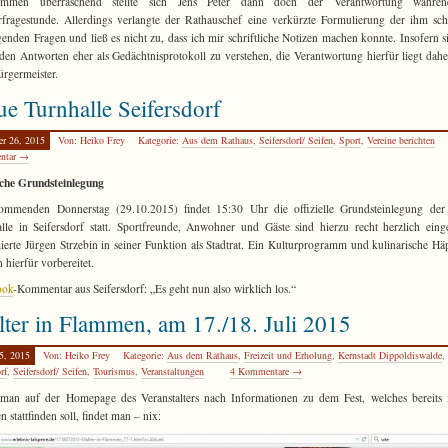
ommen überraschend stellte sich Jens Peter dann doch der Verantwortung währe
fragestunde. Allerdings verlangte der Rathauschef eine verkürzte Formulierung der ihm schr
genden Fragen und ließ es nicht zu, dass ich mir schriftliche Notizen machen konnte. Insofern s
den Antworten eher als Gedächtnisprotokoll zu verstehen, die Verantwortung hierfür liegt dah
rgermeister.
e Turnhalle Seifersdorf
er 26, 2015
Von: Heiko Frey
Kategorie:
Aus dem Rathaus
,
Seifersdorf/ Seifen
,
Sport
,
Vereine berichten
ntar →
iche Grundsteinlegung
mmenden Donnerstag (29.10.2015) findet 15:30 Uhr die offizielle Grundsteinlegung der
lle in Seifersdorf statt. Sportfreunde, Anwohner und Gäste sind hierzu recht herzlich eing
ierte Jürgen Strzebin in seiner Funktion als Stadtrat. Ein Kulturprogramm und kulinarische H
 hierfür vorbereitet.
ook
-Kommentar aus Seifersdorf: „Es geht nun also wirklich los.“
ter in Flammen, am 17./18. Juli 2015
5, 2015
Von: Heiko Frey
Kategorie:
Aus dem Rathaus
,
Freizeit und Erholung
,
Kernstadt Dippoldiswalde
,
rf
,
Seifersdorf/ Seifen
,
Tourismus
,
Veranstaltungen
4 Kommentare →
man auf der Homepage des Veranstalters nach Informationen zu dem Fest, welches bereits 
 stattfinden soll, findet man – nix: