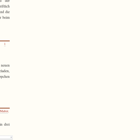
nd der
iftlich
ind die
er beim
1
 neuen
eladen,
äppchen
Malter
,
in drei