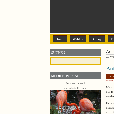
Home
Wahlen
Beilage
Ti
Arti
SUCHEN
← Vori
Auß
MEDIEN-PORTAL
Mai 1
Ortsteil
Fotowettbewerb
Mehr a
Gefiederte Freunde
die Ta
werde
Es wur
Spezia
dem St