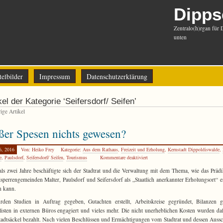
Dipps
Zentralo(h)rgan für 
unten
telbilder
Impressum
Datenschutzerklärung
kel der Kategorie ‘Seifersdorf/ Seifen’
ge Artikel
er Spesen nichts gewesen?
6, 2016
Von: Heiko Frey
Kategorie:
Aus dem Rathaus
,
Freizeit und Erholung
,
Kernstadt Dippoldiswalde
,
e
,
Paulsdorf
,
Seifersdorf/ Seifen
,
Tourismus
Kommentare deaktiviert
ls zwei Jahre beschäftigte sich der Stadtrat und die Verwaltung mit dem Thema, wie das Prädi
lsperrengemeinden Malter, Paulsdorf und Seifersdorf als „Staatlich anerkannter Erholungsort“ e
n kann.
den Studien in Auftrag gegeben, Gutachten erstellt, Arbeitskreise gegründet, Bilanzen g
listen in externen Büros engagiert und vieles mehr. Die nicht unerheblichen Kosten wurden da
adtsäckel bezahlt. Nach vielen Beschlüssen und Ermächtigungen vom Stadtrat und dessen Auss