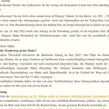
r Agenda.
konkreten Termin oder Zeitkorridor für die Vorlage der Konzeption konnte Jens Peter allerding
n.
rskonzept? Da war doch schon einmal etwas in Planung? Stimmt. In den Jahren von 2001 – 2
u schon einmal eine Arbeitsgruppe gegeben. Auch eine Diplomarbeit aus der Technischen Univ
erzu vor. Eine Beschlussfassung durch den Stadtrat bzw. ein fertiges Konzept hat es jedoch nie g
ns: Am 18. Juni 2002 wurde eine Anfrage an die Verwaltung gestellt, ob ein möglicher Fuß-/
 Talsperre Malter Bestandteil des Verkehrskonzeptes wäre. Auch hier wird die ausstehende 
ehnlichst erwartet.
 Doch! Ohhh!
 für Wanderweg an der Malter”
dieser Überschrift informierte die Sächsische Zeitung im Juni 2002* über Pläne des Pauls
ng Schulze, der in seiner Funktion als Fachberater beim Landschaftspflegeverband Osterzgebi
- und Radweg vorgedacht und auch zeichnerisch dargestellt hatte. Die Planung wurde der
selbständigen Gemeinde Malter übergeben. Der Verfasser klammerte seine Hoffnungen 
tehende Eingemeindung von Malter nach Dippoldiswalde, da ja der Großteil der Wege auf 
orium liegen. Nun sind fast 15 Jahre vergangen, …
rechtlichen Gründen haben wir hier von einer Veröffentlichung dieses Zeitungsartikels abgese
sse senden wir aber gern eine private Kopie zu.
kung:
rfeld der
Stadtratssitzung am 24. Februar stellte ich unserem Oberbürgermeister verschiedene 
sverständnissen vorzubeugen, habe ich um eine schriftliche Beantwortung gebeten. Aus sein
ch die Bitte nach etwas Zeit für die Beantwortung, da eine genauere Recherche notwendig sei.