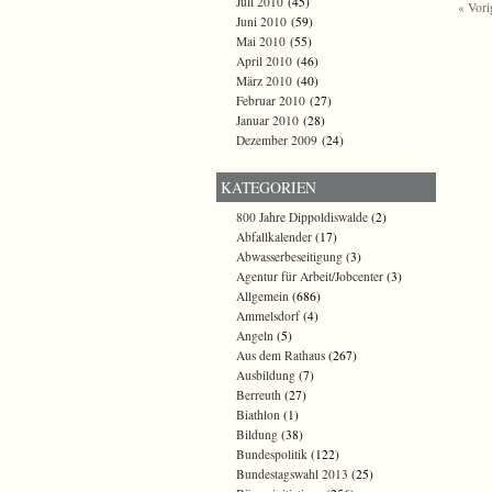
Juli 2010
(45)
« Vori
Juni 2010
(59)
Mai 2010
(55)
April 2010
(46)
März 2010
(40)
Februar 2010
(27)
Januar 2010
(28)
Dezember 2009
(24)
KATEGORIEN
800 Jahre Dippoldiswalde
(2)
Abfallkalender
(17)
Abwasserbeseitigung
(3)
Agentur für Arbeit/Jobcenter
(3)
Allgemein
(686)
Ammelsdorf
(4)
Angeln
(5)
Aus dem Rathaus
(267)
Ausbildung
(7)
Berreuth
(27)
Biathlon
(1)
Bildung
(38)
Bundespolitik
(122)
Bundestagswahl 2013
(25)