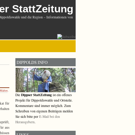
er StattZeitung
Dippoldiswalde und die Region – Informationen von
DIPPOLDS INFO
Malter
,
Dippser StattZeitung
Die
ist ein offenes
Projekt für Dippoldiswalde und Ortsteile.
kat für
Kommentare sind immer möglich. Zum
rhalten
Schreiben von eigenen Beiträgen melden
Sie sich bitte per
E-Mail bei den
Herausgebern
.
eprüft,
für aus
chüssen
LINKS