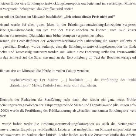
letzten Endes eine Erholungsortentwicklungskonzeption erarbeitet und im zuständigen Ministe
 vorgestellt. Erfolgreich, das Zertifikat wird erteilt!
„Ich nehme diesen Preis nicht an!”
n soll der Stadtrat am Mittwoch beschließen:
einend wurde bei allen guten Ideen in der Erholungsortentwicklungskonzeption vergessen
zliche Qualitätsstandards, um sich von der Masse abheben zu können, auch Geld koste
itionen voraussetzen. Dies schien man bisher komplett vergessen zu haben.
Kaiser, der Geschäftsführer der Weißeritztalerlebnis-GmbH überschlug die Kosten auf etwa 
 geschätzt. Konkret wurde verlangt, dass die Erholungsortentwicklungskonzeption bis En
beitet und kostenseitig untersetzt werden soll. Allein diese Forderung treibt den Verantwortli
s den Schweiß auf die Stirn, was man an der Hervorhebung im Text der Beschlussvorlage e
ll man also am Mittwoch die Pferde im vollen Galopp wenden:
Beschlussvorschlag: Der Stadtrat […] beschließt […] die Fortführung des Prädik
„Erholungsort“ Malter, Paulsdorf und Seifersdorf abzulehnen.
Kenntnis der Redaktion der StattZeitung steht dann aber wieder ein ganz neues Probl
eindungsvertrag zwischen der Talsperrengemeinde Malter und Dippoldiswalde (die Fusion erfo
 2003) wurde die Fortführung der Prädikatisierung als „Staatlich anerkannter Erholungsort“ vert
bart!
r wurde bisher weder die Erholungsortentwicklungskonzeption als auch die Stellungnah
musverbandes Erzgebirge veröffentlicht. Letzterer hat maßgeblich am Konzept mitgearbeitet un
schlussvorlage im Stadtrat eher kritisch. Leider fanden auch alle Zusammenkünfte des Arbeits