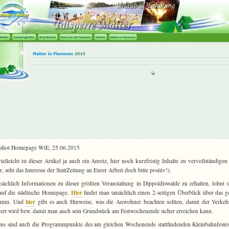
nshot Homepage WtE, 25.06.2015
ielleicht ist dieser Artikel ja auch ein Anreiz, hier noch kurzfristig Inhalte zu vervollständigen
, seht das Interesse der StattZeitung an Eurer Arbeit doch bitte positiv!).
sächlich Informationen zu dieser größten Veranstaltung in Dippoldiswalde zu erhalten, lohnt s
Hier
auf die städtische Homepage.
findet man tatsächlich einen 2-seitigen Überblick über das g
hier
ramm. Und
gibt es auch Hinweise, was die Anwohner beachten sollten, damit der Verkeh
ert wird bzw. damit man auch sein Grundstück am Festwochenende sicher erreichen kann.
ns sind auch die Programmpunkte des am gleichen Wochenende stattfindenden Kleinbahnfest