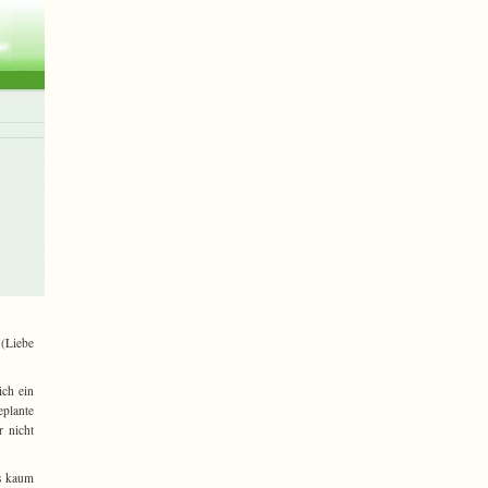
 (Liebe
ich ein
eplante
r nicht
es kaum