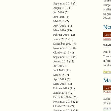
Vollk
September 2016
(7)
Bürger
August 2016
(1)
vorlie
Juli 2016
(3)
folgen
Juni 2016
(1)
Oberbü
Mai 2016
(7)
Neu
April 2016
(11)
März 2016
(13)
Februar 2016
(12)
Oktob
Komme
Januar 2016
(15)
Dezember 2015
(9)
Feierl
November 2015
(6)
Am ko
Oktober 2015
(8)
Turnha
September 2015
(9)
inform
August 2015
(15)
werden
Juli 2015
(9)
Juni 2015
(11)
Faceb
Mai 2015
(7)
Mal
April 2015
(7)
März 2015
(33)
Juni 2
Februar 2015
(11)
Paulsdo
Januar 2015
(12)
Dezember 2014
(29)
Sucht 
November 2014
(22)
Wochen
Oktober 2014
(24)
September 2014
(23)