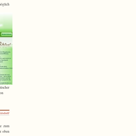
möglich
stischer
ion
fersdorf/
ge zum
nz oben