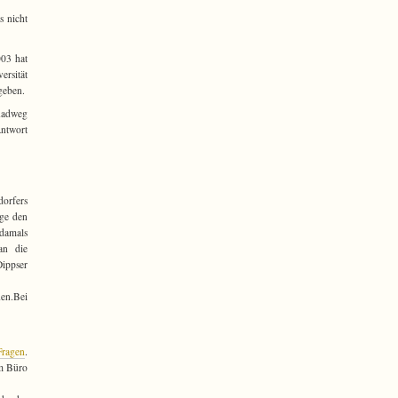
s nicht
003 hat
ersität
egeben.
 Radweg
Antwort
dorfers
rge den
 damals
an die
Dippser
hen.Bei
Fragen
.
em Büro