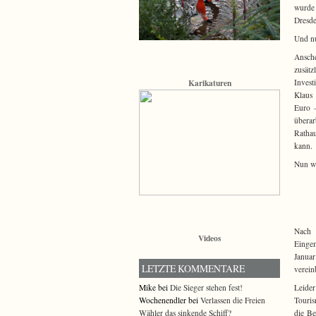
wurde 
Dresden
Und nu
Ansch
zusät
Karikaturen
Invest
Klaus 
Euro –
überar
Rathau
kann.
Nun wi
Nach 
Videos
Eingem
Januar
LETZTE KOMMENTARE
verein
Mike bei
Die Sieger stehen fest!
Leide
Wochenendler bei
Verlassen die Freien
Touris
Wähler das sinkende Schiff?
die Be