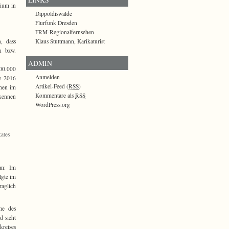
rium in
Dippoldiswalde
Flurfunk Dresden
FRM-Regionalfernsehen
Klaus Stuttmann, Karikaturist
, dass
n bzw.
ADMIN
500.000
Anmelden
de 2016
Artikel-Feed (
RSS
)
chen im
Kommentare als
RSS
rkennen
WordPress.org
ates
em: Im
lgte im
raglich
me des
d sieht
kreises