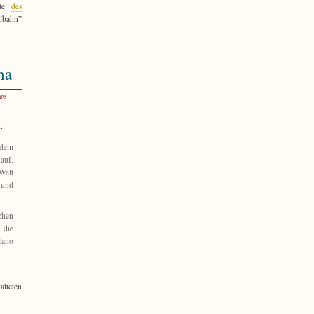
ite
des
lbahn”
ha
re
:
dem
auf.
Welt
 und
chen
 die
fano
alteten