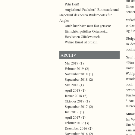
auf de
Petri Heil!
Einen 
Anglerhotel Paulsdorf: Bootstaufe und
nenne
Stapellauf des neuen Ruderbootes für
Verkeh
Angler
es daz
Auch hier hätte man fast gelesen:
lag hi
Ein schön gefülltes Osternest…
Herzlichen Glückwunsch
Übrige
Wahre Kunst ist oft still.
an der
noch s
ARCHIV
Nein!
“Plan
Mai 2019
(1)
Unter 
Februar 2019
(2)
Wolfga
November 2018
(1)
Wander
September 2018
(2)
noch 
Mai 2018
(1)
bevors
April 2018
(1)
Territ
Januar 2018
(2)
* Aus 
Oktober 2017
(1)
Intere
September 2017
(2)
Juni 2017
(1)
Anmer
April 2017
(1)
Im Vo
Februar 2017
(3)
Um Mis
Dezember 2016
(2)
kam au
November 2016
(2)