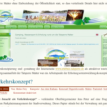
rre Malter ohne Einbeziehung der Öffentlichkeit statt, so dass vertiefende Details hier nicht 
ukonzipierung und -gestaltung der Internetseite
www.erlebnis-talsperre.de
als attraktiver touri
etgesamtauftritt der Talsperre Malter war ein Arbeitspunkt der Erholungsortentwicklungskonzept
rkehrskonzept?
10, 2016
Von: Heiko Frey
Kategorie:
Aus dem Rathaus
,
Kernstadt Dippoldiswalde
,
Malter
,
Paulsdorf
,
Sei
Verkehr
Kommentare deaktiviert
s braucht ein Verkehrskonzept”
– verkündete Oberbürgermeister Jens Peter auf eine Fra
len Parkplatzmanagement der Stadtverwaltung. Dieses Papier stünde bei der Verwaltung mit ga