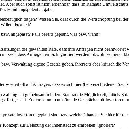
det. Aber auch sonst ist nicht erkennbar, dass im Rathaus Umweltschutz
roßes Handlungspotential gäbe.
esbezüglich tragen? Wissen Sie, dass durch die Wertschöpfung bei der 
 Willen dazu hat?
 bzw. angepasst? Falls bereits geplant, was bzw. wann?
atssitzungen die gewählten Räte, dass ihre Anfragen nicht beantwortet 
 müssen, dass Anfragen einfach ignoriert werden, obwohl es hierzu kla
 bzw. Verwaltung eigene Gesetze geben, ihrerseits aber kritisch die V
er wiederholt auf Anfragen, dass es sich hier (bei verschiedenen Sach
Verwaltung hat gemeinsam mit dem Stadtrat die Möglichkeit, mittels Sat
ängst festgestellt. Zudem kann man klärende Gespräche mit Investoren
h private Investoren geplant sind bzw. welche Chancen Sie hier für d
onzept zur Belebung der Innenstadt zu erarbeiten, ignoriert?