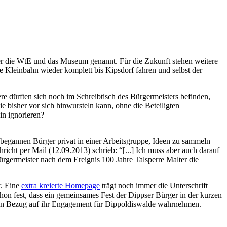
hier die WtE und das Museum genannt. Für die Zukunft stehen weitere
e Kleinbahn wieder komplett bis Kipsdorf fahren und selbst der
e dürften sich noch im Schreibtisch des Bürgermeisters befinden,
e bisher vor sich hinwursteln kann, ohne die Beteiligten
in ignorieren?
3 begannen Bürger privat in einer Arbeitsgruppe, Ideen zu sammeln
richt per Mail (12.09.2013) schrieb: “[...] Ich muss aber auch darauf
bürgermeister nach dem Ereignis 100 Jahre Talsperre Malter die
r. Eine
extra kreierte Homepage
trägt noch immer die Unterschrift
 schon fest, dass ein gemeinsames Fest der Dippser Bürger in der kurzen
n in Bezug auf ihr Engagement für Dippoldiswalde wahrnehmen.