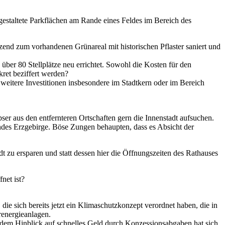
gestaltete Parkflächen am Rande eines Feldes im Bereich des
end zum vorhandenen Grünareal mit historischen Pflaster saniert und
über 80 Stellplätze neu errichtet. Sowohl die Kosten für den
ret beziffert werden?
d weitere Investitionen insbesondere im Stadtkern oder im Bereich
r aus den entfernteren Ortschaften gern die Innenstadt aufsuchen.
ndes Erzgebirge. Böse Zungen behaupten, dass es Absicht der
t zu ersparen und statt dessen hier die Öffnungszeiten des Rathauses
net ist?
ie sich bereits jetzt ein Klimaschutzkonzept verordnet haben, die in
renergieanlagen.
it dem Hinblick auf schnelles Geld durch Konzessionsabgaben hat sich