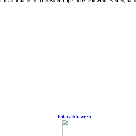
cht vollumfänglich in der Bürgerfragestunde beantwortet werden, da f
Fotowettbewerb