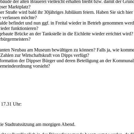
de der alten Brauerei vielleicht erhalten bleibt bzw. damit der Grund
pser Marktplatz?
Straße wird bald ihr 30jähriges Jubiläum feiern. Haben Sie sich hier 
de verlassen möchte?
alde befindet und nun ggf. in Freital wieder in Betrieb genommen werd
ieder funktionieren?
aute Brücke an der Tankstelle in die Eichleite wieder errichtet wird?
rbürgermeisters?
geplanten Neubau am Museum bewältigen zu können? Falls ja, wie komme
Zahlen zur Wirtschaftskraft von Dipps verfügt?
Information der Dippser Bürger und deren Beteiligung an der Kommunalp
Gemeindeordnung vorsieht?
 17.31 Uhr:
die Stadtratssitzung am morgigen Abend.