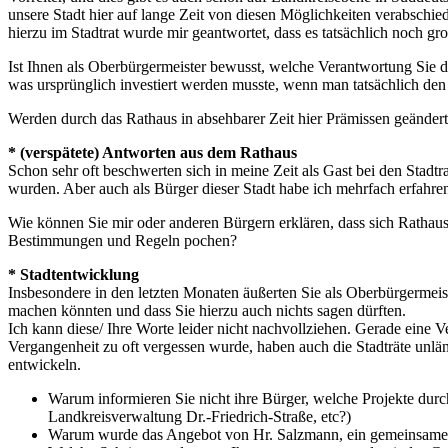
unsere Stadt hier auf lange Zeit von diesen Möglichkeiten verabschie
hierzu im Stadtrat wurde mir geantwortet, dass es tatsächlich noch g
Ist Ihnen als Oberbürgermeister bewusst, welche Verantwortung Sie di
was ursprünglich investiert werden musste, wenn man tatsächlich den
Werden durch das Rathaus in absehbarer Zeit hier Prämissen geändert
* (verspätete) Antworten aus dem Rathaus
Schon sehr oft beschwerten sich in meine Zeit als Gast bei den Stadtr
wurden. Aber auch als Bürger dieser Stadt habe ich mehrfach erfahren
Wie können Sie mir oder anderen Bürgern erklären, dass sich Rathaus
Bestimmungen und Regeln pochen?
* Stadtentwicklung
Insbesondere in den letzten Monaten äußerten Sie als Oberbürgermeist
machen könnten und dass Sie hierzu auch nichts sagen dürften.
Ich kann diese/ Ihre Worte leider nicht nachvollziehen. Gerade eine 
Vergangenheit zu oft vergessen wurde, haben auch die Stadträte unl
entwickeln.
Warum informieren Sie nicht ihre Bürger, welche Projekte durc
Landkreisverwaltung Dr.-Friedrich-Straße, etc?)
Warum wurde das Angebot von Hr. Salzmann, ein gemeinsames K