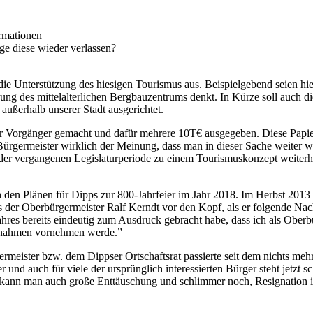
rmationen
ge diese wieder verlassen?
r die Unterstützung des hiesigen Tourismus aus. Beispielgebend seien 
ng des mittelalterlichen Bergbauzentrums denkt. In Kürze soll auch di
außerhalb unserer Stadt ausgerichtet.
Ihr Vorgänger gemacht und dafür mehrere 10T€ ausgegeben. Diese Papier
 Bürgermeister wirklich der Meinung, dass man in dieser Sache weiter wi
 der vergangenen Legislaturperiode zu einem Tourismuskonzept weiterh
ach den Plänen für Dipps zur 800-Jahrfeier im Jahr 2018. Im Herbst 201
s der Oberbürgermeister Ralf Kerndt vor den Kopf, als er folgende Nach
Jahres bereits eindeutig zum Ausdruck gebracht habe, dass ich als Ober
aßnahmen vornehmen werde.”
meister bzw. dem Dippser Ortschaftsrat passierte seit dem nichts meh
r und auch für viele der ursprünglich interessierten Bürger steht jetzt
en kann man auch große Enttäuschung und schlimmer noch, Resignatio