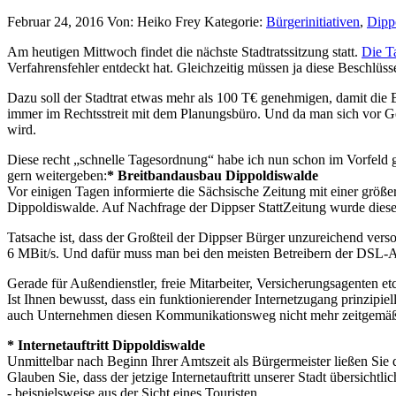
Februar 24, 2016
Von: Heiko Frey
Kategorie:
Bürgerinitiativen
,
Dipp
Am heutigen Mittwoch findet die nächste Stadtratssitzung statt.
Die T
Verfahrensfehler entdeckt hat. Gleichzeitig müssen ja diese Beschlüs
Dazu soll der Stadtrat etwas mehr als 100 T€ genehmigen, damit die
immer im Rechtsstreit mit dem Planungsbüro. Und da man sich vor Geri
wird.
Diese recht „schnelle Tagesordnung“ habe ich nun schon im Vorfeld g
gern weitergeben:
* Breitbandausbau Dippoldiswalde
Vor einigen Tagen informierte die Sächsische Zeitung mit einer größe
Dippoldiswalde. Auf Nachfrage der Dippser StattZeitung wurde diese
Tatsache ist, dass der Großteil der Dippser Bürger unzureichend versor
6 MBit/s. Und dafür muss man bei den meisten Betreibern der DSL-A
Gerade für Außendienstler, freie Mitarbeiter, Versicherungsagenten e
Ist Ihnen bewusst, dass ein funktionierender Internetzugang prinzipi
auch Unternehmen diesen Kommunikationsweg nicht mehr zeitgemä
* Internetauftritt Dippoldiswalde
Unmittelbar nach Beginn Ihrer Amtszeit als Bürgermeister ließen Sie
Glauben Sie, dass der jetzige Internetauftritt unserer Stadt übersich
- beispielsweise aus der Sicht eines Touristen,