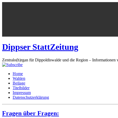
Dippser StattZeitung
Zentralo(h)rgan für Dippoldiswalde und die Region – Informationen 
Home
Wahlen
Beilage
Titelbilder
Impressum
Datenschutzerklärung
Fragen über Fragen: