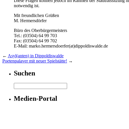
Diese Fragen können jedoch im Rahmen der Stadtratssitzung ni
notwendig ist.
Mit freundlichen Grüßen
M. Hermersdörfer
Büro des Oberbürgermeisters
Tel.: (03504) 64 99 703
Fax: (03504) 64 99 702
E-Mail: marko.hermersdoerfer(at)dippoldiswalde.de
←
Asyl(anten) in Dippoldiswalde
Poetenpalaver mit neuer Spielstätte!
→
Suchen
Medien-Portal