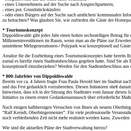
- eines Unternehmens auf der Suche nach Ansprechpartnern,
- eines pot. Grundstückskäufers
- oder eines Bürgers auf der Suche nach amtlichen/ kommunalen Info
zu betrachten? Was glauben Sie, wie zufrieden die Gäste der Homepa
* Tourismuskonzept
Dippoldiswalde gibt jedes Jahr einen hohen sechsstelligen Betrag fü
Millioneninvestitionen im Raum, wenn man an die Pläne zur Erweiteru
umstrittene Mehrgenerationen-/ Polypark war konzeptionell auf Gäste 
Ansätze für die Erarbeitung eines Tourismuskonzeptes hatte bereits 
zumal es hierfür einen Stadtratsbeschluss gegeben hatte. Sind Sie als
konzeptionell einzubeziehen? Werden Sie den Stadtratsbeschluss aus
* 800-Jahrfeier von Dippoldiswalde
Bereits vor ca. 4 Jahren fragte Frau Paula Herold hier im Stadtrat n
und das Fest gedanklich vorzubereiten. Diesen Initiatoren stieß damal
hinweisen, dass ich in der Sitzung des Stadtrates vom Januar diesen 
Initiative zu einem ersten Gedankenaustausch über erforderliche M
Nach einigen halbherzigen Versuchen von Ihnen als neuem Oberbürger
“Ralf Kerndt, Oberbürgermeister”. Für viele professionelle Veranstalte
noch verbleibenden Zeit nicht mehr realisiert werden kann. Zuweil
Wie sind die aktuellen Pläne der Stadtverwaltung hierzu?