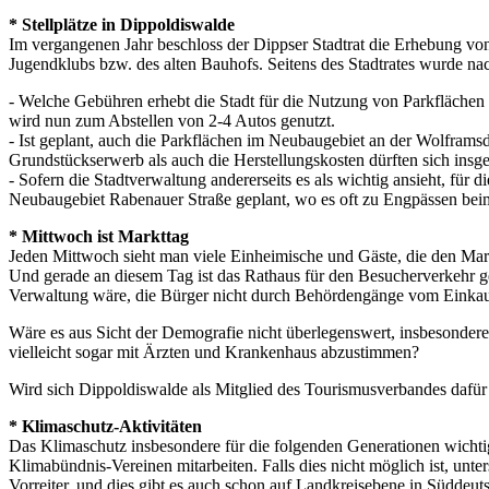
* Stellplätze in Dippoldiswalde
Im vergangenen Jahr beschloss der Dippser Stadtrat die Erhebung von
Jugendklubs bzw. des alten Bauhofs. Seitens des Stadtrates wurde na
- Welche Gebühren erhebt die Stadt für die Nutzung von Parkflächen
wird nun zum Abstellen von 2-4 Autos genutzt.
- Ist geplant, auch die Parkflächen im Neubaugebiet an der Wolframsd
Grundstückserwerb als auch die Herstellungskosten dürften sich ins
- Sofern die Stadtverwaltung andererseits es als wichtig ansieht, für
Neubaugebiet Rabenauer Straße geplant, wo es oft zu Engpässen be
* Mittwoch ist Markttag
Jeden Mittwoch sieht man viele Einheimische und Gäste, die den Mar
Und gerade an diesem Tag ist das Rathaus für den Besucherverkehr g
Verwaltung wäre, die Bürger nicht durch Behördengänge vom Einkau
Wäre es aus Sicht der Demografie nicht überlegenswert, insbesondere 
vielleicht sogar mit Ärzten und Krankenhaus abzustimmen?
Wird sich Dippoldiswalde als Mitglied des Tourismusverbandes dafür 
* Klimaschutz-Aktivitäten
Das Klimaschutz insbesondere für die folgenden Generationen wichtig 
Klimabündnis-Vereinen mitarbeiten. Falls dies nicht möglich ist, unt
Vorreiter, und dies gibt es auch schon auf Landkreisebene in Süddeut