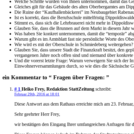
Welche Schritte wurden von Ihnen unternommen, damit das Gebäu
Gleiches gilt für das Gebäude des alten Oberbergamtes am Dip
Die Ruine der “Kaufhallenbäckerei” im Neubaugebiet Rabenauer 
Ist es korrekt, dass die Berufsschule mittelfristig Dippoldiswal
Stimmt es, dass sich die Lehrbrauerei nicht mehr in Dippoldisw
Glauben Sie, dass die Brunnen auf dem Markt in diesem Jahr w
Was haben Sie konkret unternommen, damit die “temporär” abgeb
Warum gibt es im Amtsblatt fast nie persönliche Worte des Obe
Wie wird es mit der Oberschule in Schmiedeberg weitergehen?
Glauben Sie, dass unsere Stadt die Finanzkraft besitzt, den 
vergangenen Jahre noch offen sind und niemand über konkrete 
Und die vorerst letzte Frage: Warum verweigern Sie sich der 
Einwohnerversammlungen durch, so wie dies die Sächsische 
ein Kommentar to “ Fragen über Fragen: ”
# 1
Heiko Frey, Redaktion StattZeitung
schreibt:
Februar 29th, 2016 at 18:01
Diese Antwort aus dem Rathaus erreichte mich am 23. Februar,
Sehr geehrter Herr Frey,
wir bestätigen den Eingang Ihrer umfangreichen Anfragen für 