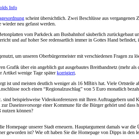
olds Info
agesordnung
scheint übersichtlich. Zwei Beschlüsse aus vergangenen
se wieder neu gefasst werden.
 Betonplatten vom Parkdeck am Busbahnhof säuberlich zurückgebaut und 
cht und auf hoher See redensartlich immer in Gottes Hand befindet, ist
enutzt, um unseren Oberbürgermeister mit verschiedenen Fragen zu löch
ren Grafik über ein angeblich gut ausgebautes Breitbandnetz (mehr als 
r Artikel wenige Tage später
korrigiert
.
gt ist und meisten deutlich weniger als 16 MBit/s hat. Viele Ortsteile 
nschlüsse noch einen “Regionalzuschlag” von 5 Euro monatlich bezah
tc. sind beispielsweise Videokonferenzen mit Ihren Auftraggebern und K
ell zur Daseinsvorsorge einer Kommune für die Bürger gehört und dass h
ß nutzen können?
 die Homepage unserer Stadt erneuern. Hauptargument damals war die Ü
tlicher geworden ist? Wie oft haben Sie die Homepage von Dipps in den 