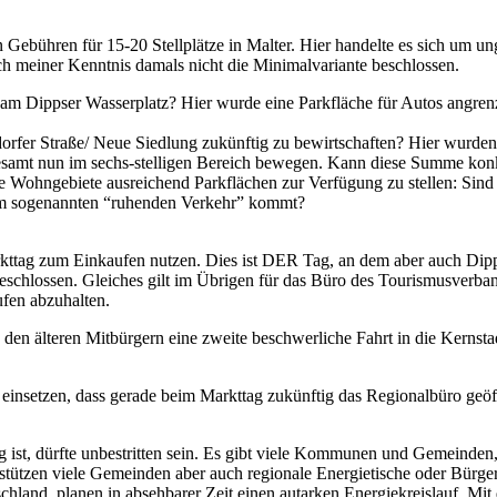
 Gebühren für 15-20 Stellplätze in Malter. Hier handelte es sich um un
ch meiner Kenntnis damals nicht die Minimalvariante beschlossen.
 am Dippser Wasserplatz? Hier wurde eine Parkfläche für Autos angrenz
orfer Straße/ Neue Siedlung zukünftig zu bewirtschaften? Hier wurden 
gesamt nun im sechs-stelligen Bereich bewegen. Kann diese Summe konk
 die Wohngebiete ausreichend Parkflächen zur Verfügung zu stellen: Sin
im sogenannten “ruhenden Verkehr” kommt?
kttag zum Einkaufen nutzen. Dies ist DER Tag, an dem aber auch Dippse
eschlossen. Gleiches gilt im Übrigen für das Büro des Tourismusverba
fen abzuhalten.
den älteren Mitbürgern eine zweite beschwerliche Fahrt in die Kernstad
einsetzen, dass gerade beim Markttag zukünftig das Regionalbüro geöff
ist, dürfte unbestritten sein. Es gibt viele Kommunen und Gemeinden, d
erstützen viele Gemeinden aber auch regionale Energietische oder Bürge
schland, planen in absehbarer Zeit einen autarken Energiekreislauf. M