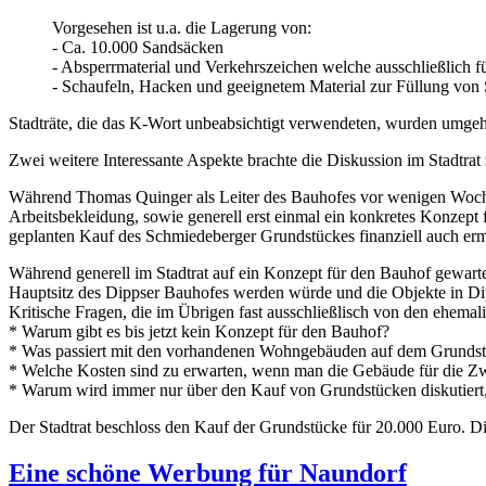
Vorgesehen ist u.a. die Lagerung von:
- Ca. 10.000 Sandsäcken
- Absperrmaterial und Verkehrszeichen welche ausschließlich
- Schaufeln, Hacken und geeignetem Material zur Füllung von
Stadträte, die das K-Wort unbeabsichtigt verwendeten, wurden umgehe
Zwei weitere Interessante Aspekte brachte die Diskussion im Stadtrat 
Während Thomas Quinger als Leiter des Bauhofes vor wenigen Wochen 
Arbeitsbekleidung, sowie generell erst einmal ein konkretes Konzept 
geplanten Kauf des Schmiedeberger Grundstückes finanziell auch er
Während generell im Stadtrat auf ein Konzept für den Bauhof gewartet
Hauptsitz des Dippser Bauhofes werden würde und die Objekte in Di
Kritische Fragen, die im Übrigen fast ausschließlisch von den ehem
* Warum gibt es bis jetzt kein Konzept für den Bauhof?
* Was passiert mit den vorhandenen Wohngebäuden auf dem Grunds
* Welche Kosten sind zu erwarten, wenn man die Gebäude für die Z
* Warum wird immer nur über den Kauf von Grundstücken diskutiert, 
Der Stadtrat beschloss den Kauf der Grundstücke für 20.000 Euro. Di
Eine schöne Werbung für Naundorf