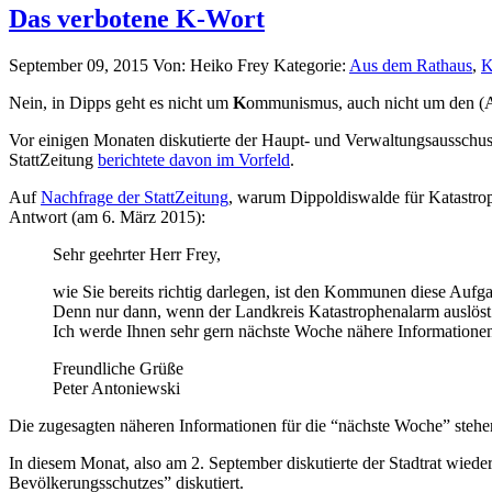
Das verbotene K-Wort
September 09, 2015
Von: Heiko Frey
Kategorie:
Aus dem Rathaus
,
K
Nein, in Dipps geht es nicht um
K
ommunismus, auch nicht um den (A
Vor einigen Monaten diskutierte der Haupt- und Verwaltungsausschuss
StattZeitung
berichtete davon im Vorfeld
.
Auf
Nachfrage der StattZeitung
, warum Dippoldiswalde für Katastrop
Antwort (am 6. März 2015):
Sehr geehrter Herr Frey,
wie Sie bereits richtig darlegen, ist den Kommunen diese Aufga
Denn nur dann, wenn der Landkreis Katastrophenalarm auslöst g
Ich werde Ihnen sehr gern nächste Woche nähere Informationen
Freundliche Grüße
Peter Antoniewski
Die zugesagten näheren Informationen für die “nächste Woche” stehen
In diesem Monat, also am 2. September diskutierte der Stadtrat wie
Bevölkerungsschutzes” diskutiert.