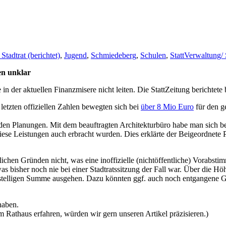
Stadtrat (berichtet)
,
Jugend
,
Schmiedeberg
,
Schulen
,
StattVerwaltung/ 
en unklar
 der aktuellen Finanzmisere nicht leiten. Die StattZeitung berichtete b
letzten offiziellen Zahlen bewegten sich bei
über 8 Mio Euro
für den g
nden Planungen. Mit dem beauftragten Architekturbüro habe man sich be
ese Leistungen auch erbracht wurden. Dies erklärte der Beigeordnete P
chen Gründen nicht, was eine inoffizielle (nichtöffentliche) Vorabstim
s bisher noch nie bei einer Stadtratssitzung der Fall war. Über die H
-stelligen Summe ausgehen. Dazu könnten ggf. auch noch entgangene 
haben.
Rathaus erfahren, würden wir gern unseren Artikel präzisieren.)