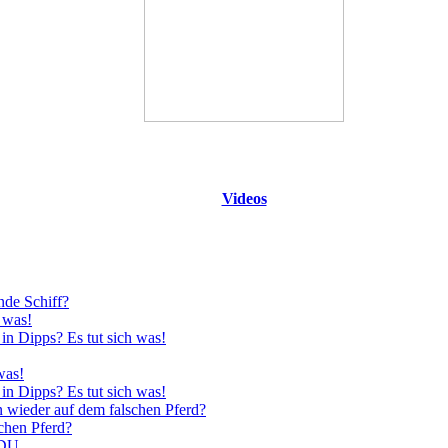
Videos
nde Schiff?
 was!
in Dipps? Es tut sich was!
was!
in Dipps? Es tut sich was!
n wieder auf dem falschen Pferd?
schen Pferd?
CDU