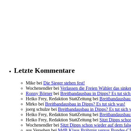
Letzte Kommentare
Mike bei
Die Sieger stehen fest!
Wochenendler bei
Verlassen die Freien Wähler das sinke
Ronny Börner
bei
Breitbandausbau in Dipps? Es tut sich
Heiko Frey, Redaktion StattZeitung bei
Breitbandausbau 
Mirko bei
Breitbandausbau in Dipps? Es tut sich was!
joerg schulze bei
Breitbandausbau in Dipps? Es tut sich 
Heiko Frey, Redaktion StattZeitung bei
Breitbandausbau 
Heiko Frey, Redaktion StattZeitung bei
Sitzt Dipps scho
Wochenendler bei
Sitzt Dipps schon wieder auf dem fal
aus Versehen bei
MdB Klaus Brähmig versus Bundes-