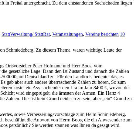
t in Freital untergebracht. Zu dem entstandenen Sachschaden liegen
,
StattVerwaltung/ StattRat
,
Veranstaltungen
,
Vereine berichten
10
t von Schmiedeberg. Zu diesem Thema waren wichtige Leute der
ergs Ortsvorsteher Peter Hofmann und Herr Boos, vom
r die gesetzliche Lage. Dann den Ist Zustand und danach die Zahlen
0-500000 auf Deutschland zu. Für den Landkreis bedeutet das, es
 Es gab aber auch andere überraschende Zahlen zu hören. So zum
iteren kostet ein Asylsuchender den Lra im Jahr 8400 €, wovon der
e Schicht wird eingeprügelt, die ärmsten der Armen. Ein Hartz 4
 Zahlen. Dies ist kein Grund neidisch zu sein, aber „ein“ Grund zu
nswertes, sowie Verbesserungsvorschläge zum Heim Schmiedeberg.
ich beschäftigt die Antwort von Herrn Boos, die ein Anwesender zum
Boos persönlich? Sie werden staunen was Ihnen da gesagt wird.