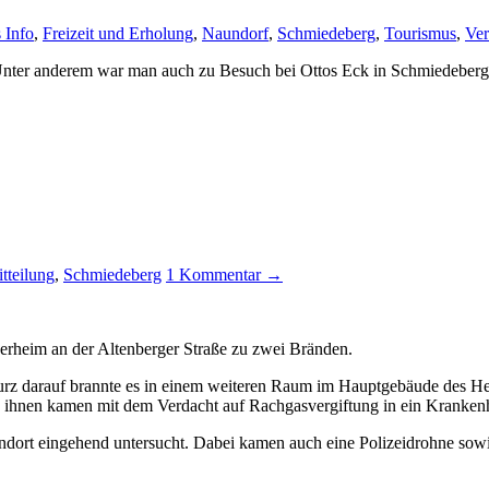
 Info
,
Freizeit und Erholung
,
Naundorf
,
Schmiedeberg
,
Tourismus
,
Ver
nter anderem war man auch zu Besuch bei Ottos Eck in Schmiedeber
tteilung
,
Schmiedeberg
1 Kommentar →
rheim an der Altenberger Straße zu zwei Bränden.
z darauf brannte es in einem weiteren Raum im Hauptgebäude des Hei
on ihnen kamen mit dem Verdacht auf Rachgasvergiftung in ein Kranken
andort eingehend untersucht. Dabei kamen auch eine Polizeidrohne sow