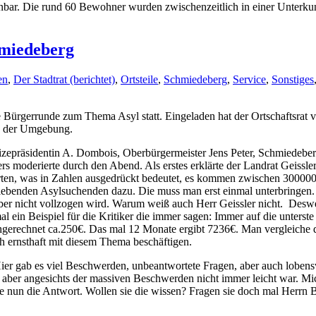
bar. Die rund 60 Bewohner wurden zwischenzeitlich in einer Unterkunf
hmiedeberg
en
,
Der Stadtrat (berichtet)
,
Ortsteile
,
Schmiedeberg
,
Service
,
Sonstiges
 Bürgerrunde zum Thema Asyl statt. Eingeladen hat der Ortschaftsra
us der Umgebung.
vizepräsidentin A. Dombois, Oberbürgermeister Jens Peter, Schmiedeb
 moderierte durch den Abend. Als erstes erklärte der Landrat Geissle
ewerten, was in Zahlen ausgedrückt bedeutet, es kommen zwischen 30000
ebenden Asylsuchenden dazu. Die muss man erst einmal unterbringen.
ber nicht vollzogen wird. Warum weiß auch Herr Geissler nicht. Deswe
mal ein Beispiel für die Kritiker die immer sagen: Immer auf die unterst
rechnet ca.250€. Das mal 12 Monate ergibt 7236€. Man vergleiche die
h ernsthaft mit diesem Thema beschäftigen.
Hier gab es viel Beschwerden, unbeantwortete Fragen, aber auch lobe
 aber angesichts der massiven Beschwerden nicht immer leicht war. M
ne nun die Antwort. Wollen sie die wissen? Fragen sie doch mal Herrn 