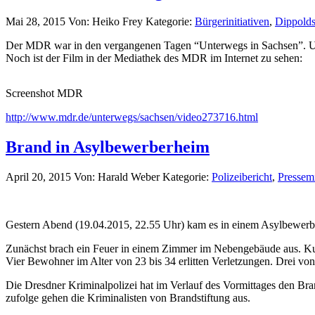
Mai 28, 2015
Von: Heiko Frey
Kategorie:
Bürgerinitiativen
,
Dippolds
Der MDR war in den vergangenen Tagen “Unterwegs in Sachsen”. U
Noch ist der Film in der Mediathek des MDR im Internet zu sehen:
Screenshot MDR
http://www.mdr.de/unterwegs/sachsen/video273716.html
Brand in Asylbewerberheim
April 20, 2015
Von: Harald Weber
Kategorie:
Polizeibericht
,
Pressemi
Gestern Abend (19.04.2015, 22.55 Uhr) kam es in einem Asylbewerbe
Zunächst brach ein Feuer in einem Zimmer im Nebengebäude aus. Kur
Vier Bewohner im Alter von 23 bis 34 erlitten Verletzungen. Drei v
Die Dresdner Kriminalpolizei hat im Verlauf des Vormittages den Br
zufolge gehen die Kriminalisten von Brandstiftung aus.