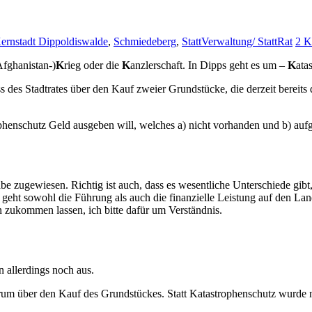
ernstadt Dippoldiswalde
,
Schmiedeberg
,
StattVerwaltung/ StattRat
2 
fghanistan-)
K
rieg oder die
K
anzlerschaft. In Dipps geht es um –
K
ata
 des Stadtrates über den Kauf zweier Grundstücke, die derzeit bereits
henschutz Geld ausgeben will, welches a) nicht vorhanden und b) aufgru
be zugewiesen. Richtig ist auch, dass es wesentliche Unterschiede gibt,
eht sowohl die Führung als auch die finanzielle Leistung auf den Lan
 zukommen lassen, ich bitte dafür um Verständnis.
 allerdings noch aus.
derum über den Kauf des Grundstückes. Statt Katastrophenschutz wurd