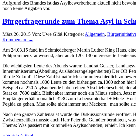
Aufgrund des Brandes ist das Asylbewerberheim aktuell nicht bewohn
noch keine Angaben vor.
Bürgerfragerunde zum Thema Asyl in Sc
März 26, 2015
Von: Uwe Glöß
Kategorie:
Allgemein
,
Bürgerinitiativ
Kommentare →
Am 24.03.15 fand im Schmiedeberger Martin Luther King Haus, eine
Politprominenz anwesend, aber auch 120- 130 interessierte Leute a
Die wichtigsten Leute des Abends waren: Landrat Geisler, Landtags
Innenministerium.(Abteilung Ausländerangelegenheiten) Der OB Peters
für die Zukunft. Diese Zahl ist natürlich sehr unterschiedlich zu b
kommen nochmals 1000 Leute zu den bisherigen ca.1000 schon hier l
Beispiel ca. 250 Asylsuchende haben einen Abschiebebescheid, der a
Staat ca. 7600 zahlt. Bleibt aber immer noch ein Minus stehen. Jetzt 
Empfänger erhält monatlich 353€ zum Lebensunterhalt + Miete Hochge
Pegida zu gehen. Man sollte nicht immer nur Meckern, man sollte sic
Nach den ganzen Zahlensalat wurde die Diskussionsrunde eröffnet. 
Zwischenzeitlich musste auch Herr Peter die Gemüter beruhigen, was
Thema: Was passiert mit kriminellen Asylsuchenden, erhielt. Ich ken
« Vorige Artikel