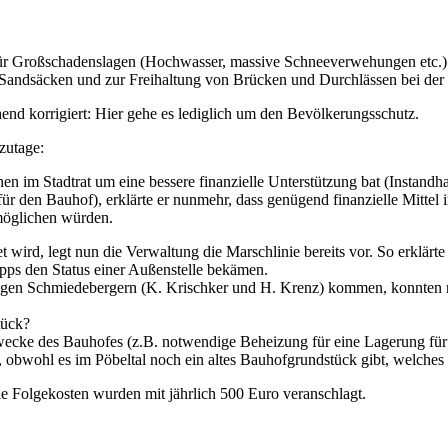
 für Großschadenslagen (Hochwasser, massive Schneeverwehungen etc.
 Sandsäcken und zur Freihaltung von Brücken und Durchlässen bei der
nd korrigiert: Hier gehe es lediglich um den Bevölkerungsschutz.
zutage:
im Stadtrat um eine bessere finanzielle Unterstützung bat (Instandha
für den Bauhof), erklärte er nunmehr, dass genügend finanzielle Mitte
möglichen würden.
 wird, legt nun die Verwaltung die Marschlinie bereits vor. So erklär
pps den Status einer Außenstelle bekämen.
aligen Schmiedebergern (K. Krischker und H. Krenz) kommen, konnten 
tück?
wecke des Bauhofes (z.B. notwendige Beheizung für eine Lagerung fü
obwohl es im Pöbeltal noch ein altes Bauhofgrundstück gibt, welches
e Folgekosten wurden mit jährlich 500 Euro veranschlagt.