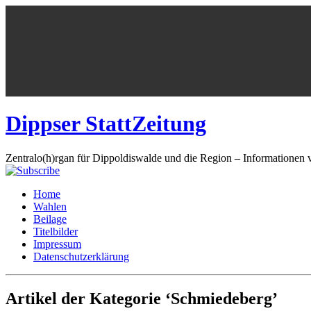
Dippser StattZeitung
Zentralo(h)rgan für Dippoldiswalde und die Region – Informationen 
Home
Wahlen
Beilage
Titelbilder
Impressum
Datenschutzerklärung
Artikel der Kategorie ‘Schmiedeberg’