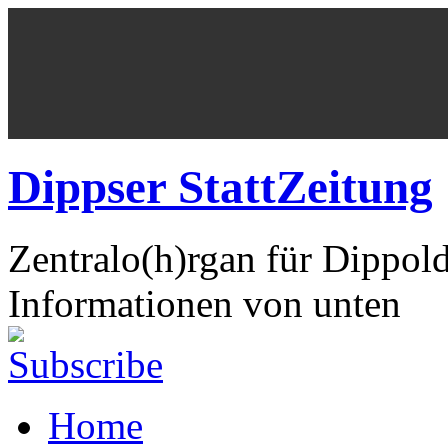
Dippser StattZeitung
Zentralo(h)rgan für Dippol
Informationen von unten
Home