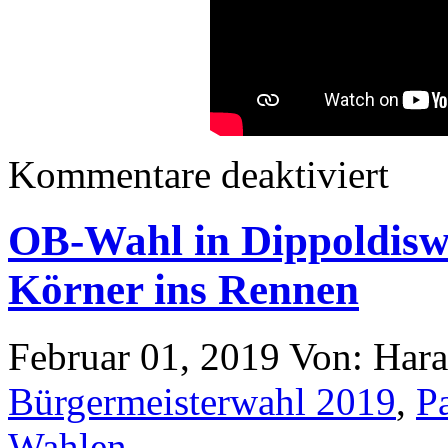
Kommentare deaktiviert
OB-Wahl in Dippoldisw
Körner ins Rennen
Februar 01, 2019
Von: Har
Bürgermeisterwahl 2019
,
P
Wahlen