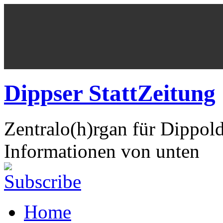
Dippser StattZeitung
Zentralo(h)rgan für Dippol
Informationen von unten
Home