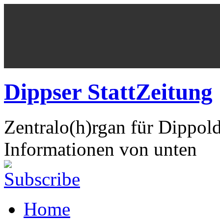
Dippser StattZeitung
Zentralo(h)rgan für Dippol
Informationen von unten
Home