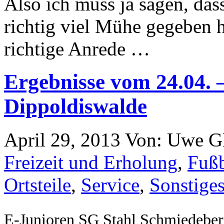
Also ich muss ja sagen, das
richtig viel Mühe gegeben h
richtige Anrede …
Ergebnisse vom 24.04. 
Dippoldiswalde
April 29, 2013
Von: Uwe G
Freizeit und Erholung
,
Fußb
Ortsteile
,
Service
,
Sonstige
E-Junioren SG Stahl Schmiedebe