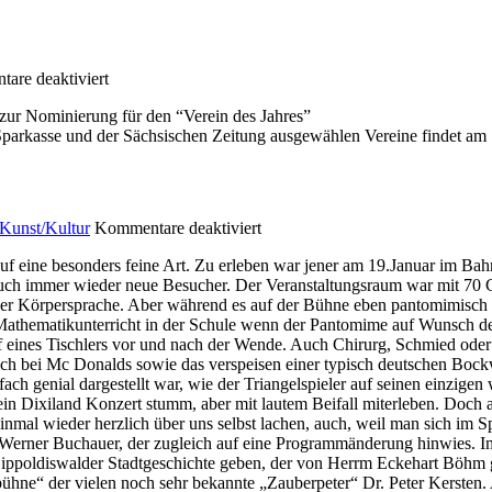
are deaktiviert
zur Nominierung für den “Verein des Jahres”
Sparkasse und der Sächsischen Zeitung ausgewählen Vereine findet am 17
Kunst/Kultur
Kommentare deaktiviert
 eine besonders feine Art. Zu erleben war jener am 19.Januar im Bah
auch immer wieder neue Besucher. Der Veranstaltungsraum war mit 70 Gä
er Körpersprache. Aber während es auf der Bühne eben pantomimisch re
m Mathematikunterricht in der Schule wenn der Pantomime auf Wunsch d
ruf eines Tischlers vor und nach der Wende. Auch Chirurg, Schmied ode
uch bei Mc Donalds sowie das verspeisen einer typisch deutschen Bockw
ch genial dargestellt war, wie der Triangelspieler auf seinen einzigen
ein Dixiland Konzert stumm, aber mit lautem Beifall miterleben. Doch 
nmal wieder herzlich über uns selbst lachen, auch, weil man sich im 
en, Werner Buchauer, der zugleich auf eine Programmänderung hinwies
Dippoldiswalder Stadtgeschichte geben, der von Herrm Eckehart Böhm g
ühne“ der vielen noch sehr bekannte „Zauberpeter“ Dr. Peter Kersten. 