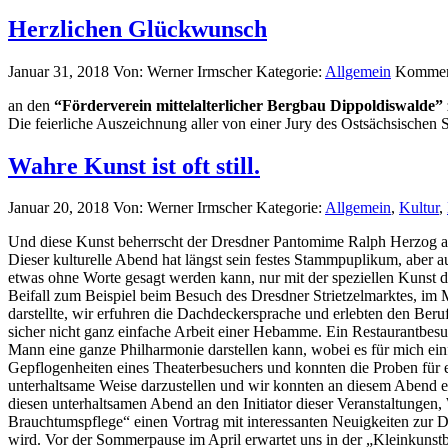
Herzlichen Glückwunsch
Januar 31, 2018
Von: Werner Irmscher
Kategorie:
Allgemein
Komment
an den
“Förderverein mittelalterlicher Bergbau Dippoldiswalde”
Die feierliche Auszeichnung aller von einer Jury des Ostsächsischen 
Wahre Kunst ist oft still.
Januar 20, 2018
Von: Werner Irmscher
Kategorie:
Allgemein
,
Kultur
,
Und diese Kunst beherrscht der Dresdner Pantomime Ralph Herzog auf
Dieser kulturelle Abend hat längst sein festes Stammpuplikum, aber 
etwas ohne Worte gesagt werden kann, nur mit der speziellen Kunst d
Beifall zum Beispiel beim Besuch des Dresdner Strietzelmarktes, i
darstellte, wir erfuhren die Dachdeckersprache und erlebten den Be
sicher nicht ganz einfache Arbeit einer Hebamme. Ein Restaurantbes
Mann eine ganze Philharmonie darstellen kann, wobei es für mich einfa
Gepflogenheiten eines Theaterbesuchers und konnten die Proben für 
unterhaltsame Weise darzustellen und wir konnten an diesem Abend ei
diesen unterhaltsamen Abend an den Initiator dieser Veranstaltung
Brauchtumspflege“ einen Vortrag mit interessanten Neuigkeiten zur 
wird. Vor der Sommerpause im April erwartet uns in der „Kleinkunstb