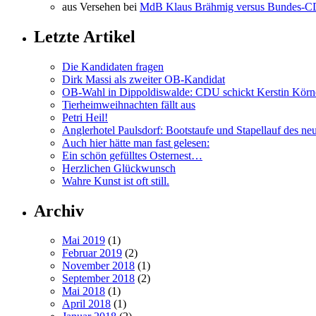
aus Versehen bei
MdB Klaus Brähmig versus Bundes-
Letzte Artikel
Die Kandidaten fragen
Dirk Massi als zweiter OB-Kandidat
OB-Wahl in Dippoldiswalde: CDU schickt Kerstin Körn
Tierheimweihnachten fällt aus
Petri Heil!
Anglerhotel Paulsdorf: Bootstaufe und Stapellauf des ne
Auch hier hätte man fast gelesen:
Ein schön gefülltes Osternest…
Herzlichen Glückwunsch
Wahre Kunst ist oft still.
Archiv
Mai 2019
(1)
Februar 2019
(2)
November 2018
(1)
September 2018
(2)
Mai 2018
(1)
April 2018
(1)