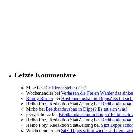
Letzte Kommentare
Mike bei
Die Sieger stehen fest!
Wochenendler bei
Verlassen die Freien Wähler das sinke
Ronny Börner
bei
Breitbandausbau in Dipps? Es tut sich
Heiko Frey, Redaktion StattZeitung bei
Breitbandausbau 
Mirko bei
Breitbandausbau in Dipps? Es tut sich was!
joerg schulze bei
Breitbandausbau in Dipps? Es tut sich 
Heiko Frey, Redaktion StattZeitung bei
Breitbandausbau 
Heiko Frey, Redaktion StattZeitung bei
Sitzt Dipps scho
Wochenendler bei
Sitzt Dipps schon wieder auf dem fal