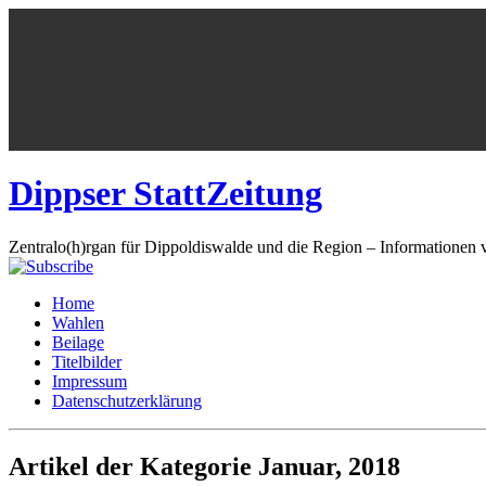
Dippser StattZeitung
Zentralo(h)rgan für Dippoldiswalde und die Region – Informationen 
Home
Wahlen
Beilage
Titelbilder
Impressum
Datenschutzerklärung
Artikel der Kategorie Januar, 2018