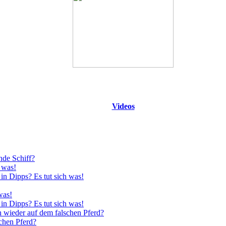
Videos
nde Schiff?
 was!
in Dipps? Es tut sich was!
was!
in Dipps? Es tut sich was!
n wieder auf dem falschen Pferd?
schen Pferd?