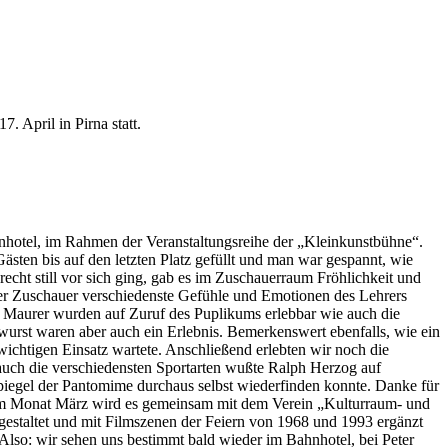
. April in Pirna statt.
nhotel, im Rahmen der Veranstaltungsreihe der „Kleinkunstbühne“.
sten bis auf den letzten Platz gefüllt und man war gespannt, wie
cht still vor sich ging, gab es im Zuschauerraum Fröhlichkeit und
er Zuschauer verschiedenste Gefühle und Emotionen des Lehrers
r Maurer wurden auf Zuruf des Puplikums erlebbar wie auch die
urst waren aber auch ein Erlebnis. Bemerkenswert ebenfalls, wie ein
 wichtigen Einsatz wartete. Anschließend erlebten wir noch die
auch die verschiedensten Sportarten wußte Ralph Herzog auf
Spiegel der Pantomime durchaus selbst wiederfinden konnte. Danke für
. Im Monat März wird es gemeinsam mit dem Verein „Kulturraum- und
estaltet und mit Filmszenen der Feiern von 1968 und 1993 ergänzt
Also: wir sehen uns bestimmt bald wieder im Bahnhotel, bei Peter