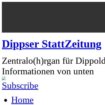
Dippser StattZeitung
Zentralo(h)rgan für Dippol
Informationen von unten
Home