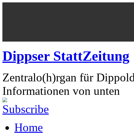
Dippser StattZeitung
Zentralo(h)rgan für Dippol
Informationen von unten
Home