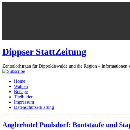
Dippser StattZeitung
Zentralo(h)rgan für Dippoldiswalde und die Region – Informationen 
Home
Wahlen
Beilage
Titelbilder
Impressum
Datenschutzerklärung
Anglerhotel Paulsdorf: Bootstaufe und Sta