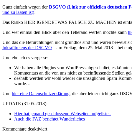
Ganz einfach wegen der
DSGVO
(
Link zur offiziellen deutschen 
und zu lassen ist)
!
Das Risiko HIER IGENDETWAS FALSCH ZU MACHEN ist einfac
Und wer einmal den Blick über den Tellerand werfen möchte kann
hi
Und das die Befürchtungen nicht grundlos sind und waren beweist si
Inkrafttretens der DSGVO
– am Freitag, dem 25. Mai 2018 – bei eini
Und ehe ich es vergesse:
Wir haben alle Plugins von WordPress abgeschaltet, es könnten
Kommentars an die von uns nicht zu beeinflussende Stellen g
deshalb werden wir wohl wieder die unsäglichen Spam-Komment
wurde…
Und
hier eine Datenschutzerklärung
, die aber leider nicht ganz DS
UPDATE (31.05.2018):
Hier hat jemand geschlossene Webseiten aufgelistet.
Auch die FAZ berichtet
Wunderliches
Kommentare deaktiviert