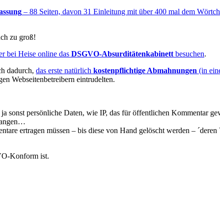
Fassung
– 88 Seiten, davon 31 Einleitung mit über 400 mal dem Wörtchen
h zu groß!
er bei Heise online das
DSGVO-Absurditätenkabinett
besuchen
.
ch dadurch,
das erste natürlich
kostenpflichtige Abmahnungen
(in ein
gen Webseitenbetreibern eintrudelten.
 ja sonst persönliche Daten, wie IP, das für öffentlichen Kommentar g
elangen…
are ertragen müssen – bis diese von Hand gelöscht werden – ´deren V
GVO-Konform ist.