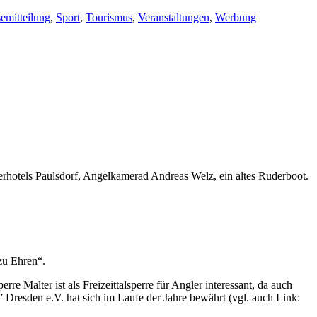
semitteilung
,
Sport
,
Tourismus
,
Veranstaltungen
,
Werbung
lerhotels Paulsdorf, Angelkamerad Andreas Welz, ein altes Ruderboot.
zu Ehren“.
 Malter ist als Freizeittalsperre für Angler interessant, da auch
resden e.V. hat sich im Laufe der Jahre bewährt (vgl. auch Link: