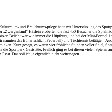
lturraum- und Brauchtums-pflege hatte mit Unterstützung des Sportpar
r „Zwergenland“ Häslein eroberten die fast 450 Besucher die Spielflä
itzer. Beliebt war wie immer die Hüpfburg und bei der Mini-Formel 1
nannten das früher schlicht Federball) und Tischtennis betätigen. A
hminken. Kurz gesagt, es waren vier fröhliche Stunden voller Spiel, 
 die Sportpark-Gaststätte. Freilich ging es bei diesen vielen Spielen
sst. Das soll ich ja eigentlich nicht weitersagen.