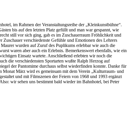
nhotel, im Rahmen der Veranstaltungsreihe der „Kleinkunstbühne“.
sten bis auf den letzten Platz gefüllt und man war gespannt, wie
cht still vor sich ging, gab es im Zuschauerraum Fröhlichkeit und
er Zuschauer verschiedenste Gefühle und Emotionen des Lehrers
r Maurer wurden auf Zuruf des Puplikums erlebbar wie auch die
urst waren aber auch ein Erlebnis. Bemerkenswert ebenfalls, wie ein
 wichtigen Einsatz wartete. Anschließend erlebten wir noch die
auch die verschiedensten Sportarten wußte Ralph Herzog auf
Spiegel der Pantomime durchaus selbst wiederfinden konnte. Danke für
. Im Monat März wird es gemeinsam mit dem Verein „Kulturraum- und
estaltet und mit Filmszenen der Feiern von 1968 und 1993 ergänzt
Also: wir sehen uns bestimmt bald wieder im Bahnhotel, bei Peter