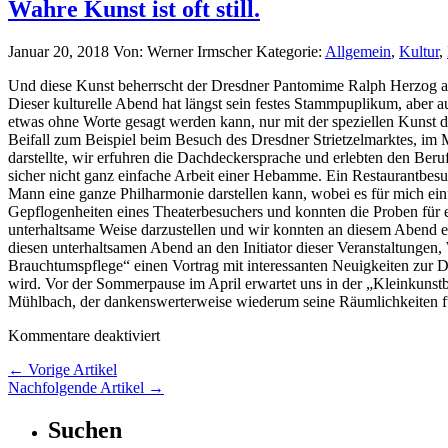
Wahre Kunst ist oft still.
Januar 20, 2018
Von: Werner Irmscher
Kategorie:
Allgemein
,
Kultur
,
Und diese Kunst beherrscht der Dresdner Pantomime Ralph Herzog auf
Dieser kulturelle Abend hat längst sein festes Stammpuplikum, aber 
etwas ohne Worte gesagt werden kann, nur mit der speziellen Kunst d
Beifall zum Beispiel beim Besuch des Dresdner Strietzelmarktes, i
darstellte, wir erfuhren die Dachdeckersprache und erlebten den Be
sicher nicht ganz einfache Arbeit einer Hebamme. Ein Restaurantbes
Mann eine ganze Philharmonie darstellen kann, wobei es für mich einfa
Gepflogenheiten eines Theaterbesuchers und konnten die Proben für 
unterhaltsame Weise darzustellen und wir konnten an diesem Abend ei
diesen unterhaltsamen Abend an den Initiator dieser Veranstaltung
Brauchtumspflege“ einen Vortrag mit interessanten Neuigkeiten zur 
wird. Vor der Sommerpause im April erwartet uns in der „Kleinkunstb
Mühlbach, der dankenswerterweise wiederum seine Räumlichkeiten für
Kommentare deaktiviert
← Vorige Artikel
Nachfolgende Artikel →
Suchen