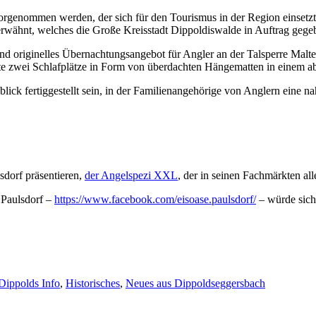
orgenommen werden, der sich für den Tourismus in der Region einsetz
rwähnt, welches die Große Kreisstadt Dippoldiswalde in Auftrag gegeben
und originelles Übernachtungsangebot für Angler an der Talsperre Mal
te zwei Schlafplätze in Form von überdachten Hängematten in einem ab
ck fertiggestellt sein, in der Familienangehörige von Anglern eine 
sdorf präsentieren,
der Angelspezi XXL
, der in seinen Fachmärkten all
 Paulsdorf –
https://www.facebook.com/eisoase.paulsdorf/
– würde sich
Dippolds Info
,
Historisches
,
Neues aus Dippoldseggersbach