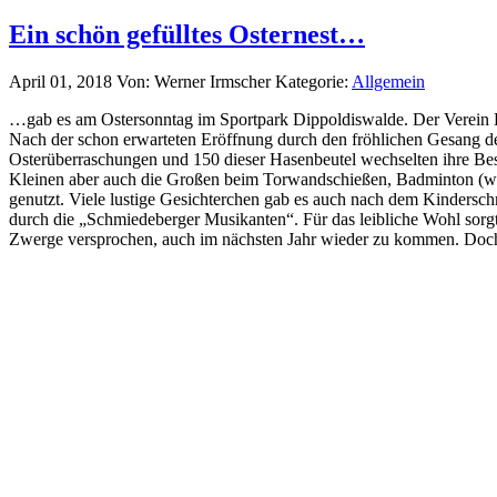
Ein schön gefülltes Osternest…
April 01, 2018
Von: Werner Irmscher
Kategorie:
Allgemein
…gab es am Ostersonntag im Sportpark Dippoldiswalde. Der Verein Ku
Nach der schon erwarteten Eröffnung durch den fröhlichen Gesang de
Osterüberraschungen und 150 dieser Hasenbeutel wechselten ihre Bes
Kleinen aber auch die Großen beim Torwandschießen, Badminton (wir 
genutzt. Viele lustige Gesichterchen gab es auch nach dem Kindersc
durch die „Schmiedeberger Musikanten“. Für das leibliche Wohl sorgte
Zwerge versprochen, auch im nächsten Jahr wieder zu kommen. Doch Ps