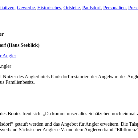
tiativen
,
Gewerbe
,
Historisches
,
Ortsteile
,
Paulsdorf
,
Personalien
,
Pres
er
orf (Haus Seeblick)
Angler
d Nutzer des Anglerhotels Paulsdorf restauriert der Angelwart des Ang
us Familienbesitz.
 des Bootes freut sich: „Da kommt unser altes Schätzchen noch einmal 
orf” getauft werden und das Angebot für Angler erweitern. Die Talsperre
erband Sächsischer Angler e.V. und dem Anglerverband “Elbflorenz” D