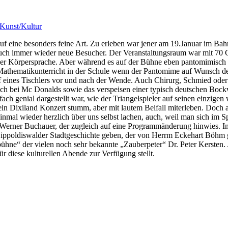
Kunst/Kultur
 eine besonders feine Art. Zu erleben war jener am 19.Januar im Bah
auch immer wieder neue Besucher. Der Veranstaltungsraum war mit 70 Gä
er Körpersprache. Aber während es auf der Bühne eben pantomimisch re
m Mathematikunterricht in der Schule wenn der Pantomime auf Wunsch d
ruf eines Tischlers vor und nach der Wende. Auch Chirurg, Schmied ode
uch bei Mc Donalds sowie das verspeisen einer typisch deutschen Bockw
ch genial dargestellt war, wie der Triangelspieler auf seinen einzigen
ein Dixiland Konzert stumm, aber mit lautem Beifall miterleben. Doch 
nmal wieder herzlich über uns selbst lachen, auch, weil man sich im 
en, Werner Buchauer, der zugleich auf eine Programmänderung hinwies
Dippoldiswalder Stadtgeschichte geben, der von Herrm Eckehart Böhm g
ühne“ der vielen noch sehr bekannte „Zauberpeter“ Dr. Peter Kersten. 
 diese kulturellen Abende zur Verfügung stellt.