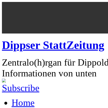
Dippser StattZeitung
Zentralo(h)rgan für Dippol
Informationen von unten
Home