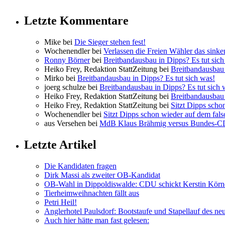
Letzte Kommentare
Mike bei
Die Sieger stehen fest!
Wochenendler bei
Verlassen die Freien Wähler das sinke
Ronny Börner
bei
Breitbandausbau in Dipps? Es tut sich
Heiko Frey, Redaktion StattZeitung bei
Breitbandausbau 
Mirko bei
Breitbandausbau in Dipps? Es tut sich was!
joerg schulze bei
Breitbandausbau in Dipps? Es tut sich 
Heiko Frey, Redaktion StattZeitung bei
Breitbandausbau 
Heiko Frey, Redaktion StattZeitung bei
Sitzt Dipps scho
Wochenendler bei
Sitzt Dipps schon wieder auf dem fal
aus Versehen bei
MdB Klaus Brähmig versus Bundes-
Letzte Artikel
Die Kandidaten fragen
Dirk Massi als zweiter OB-Kandidat
OB-Wahl in Dippoldiswalde: CDU schickt Kerstin Körn
Tierheimweihnachten fällt aus
Petri Heil!
Anglerhotel Paulsdorf: Bootstaufe und Stapellauf des ne
Auch hier hätte man fast gelesen: