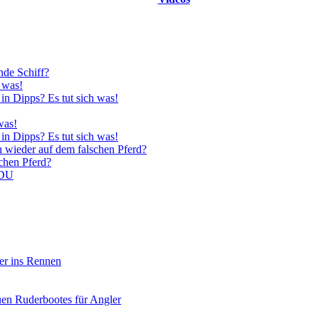
nde Schiff?
 was!
in Dipps? Es tut sich was!
was!
in Dipps? Es tut sich was!
n wieder auf dem falschen Pferd?
schen Pferd?
CDU
er ins Rennen
uen Ruderbootes für Angler