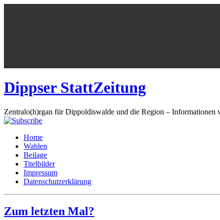
Dippser StattZeitung
Zentralo(h)rgan für Dippoldiswalde und die Region – Informationen 
Home
Wahlen
Beilage
Titelbilder
Impressum
Datenschutzerklärung
Zum letzten Mal?