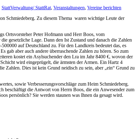
,
StattVerwaltung/ StattRat
,
Veranstaltungen
,
Vereine berichten
t von Schmiedeberg. Zu diesem Thema waren wichtige Leute der
ergs Ortsvorsteher Peter Hofmann und Herr Boos, vom
r die gesetzliche Lage. Dann den Ist Zustand und danach die Zahlen
0-500000 auf Deutschland zu. Für den Landkreis bedeutet das, es
 Es gab aber auch andere überraschende Zahlen zu hören. So zum
iteren kostet ein Asylsuchender den Lra im Jahr 8400 €, wovon der
e Schicht wird eingeprügelt, die ärmsten der Armen. Ein Hartz 4
 Zahlen. Dies ist kein Grund neidisch zu sein, aber „ein“ Grund zu
nswertes, sowie Verbesserungsvorschläge zum Heim Schmiedeberg.
ich beschäftigt die Antwort von Herrn Boos, die ein Anwesender zum
Boos persönlich? Sie werden staunen was Ihnen da gesagt wird.