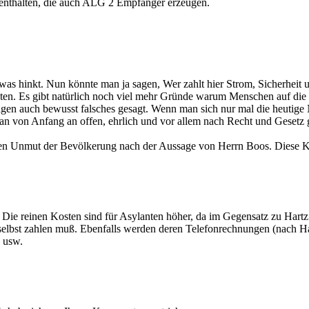
t enthalten, die auch ALG 2 Empfänger erzeugen.
twas hinkt. Nun könnte man ja sagen, Wer zahlt hier Strom, Sicherheit 
. Es gibt natürlich noch viel mehr Gründe warum Menschen auf die St
 sagen auch bewusst falsches gesagt. Wenn man sich nur mal die heutig
man von Anfang an offen, ehrlich und vor allem nach Recht und Gesetz
 den Unmut der Bevölkerung nach der Aussage von Herrn Boos. Diese K
kt. Die reinen Kosten sind für Asylanten höher, da im Gegensatz zu 
 er selbst zahlen muß. Ebenfalls werden deren Telefonrechnungen (n
 usw.