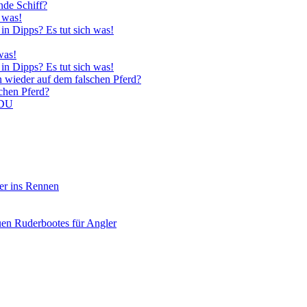
nde Schiff?
 was!
in Dipps? Es tut sich was!
was!
in Dipps? Es tut sich was!
n wieder auf dem falschen Pferd?
schen Pferd?
CDU
er ins Rennen
uen Ruderbootes für Angler