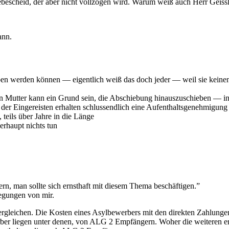
escheid, der aber nicht vollzogen wird. Warum weiß auch Herr Geissle
ann.
en werden können — eigentlich weiß das doch jeder — weil sie keinen 
Mutter kann ein Grund sein, die Abschiebung hinauszuschieben — in der
r Eingereisten erhalten schlussendlich eine Aufenthaltsgenehmigung u
teils über Jahre in die Länge
erhaupt nichts tun
rn, man sollte sich ernsthaft mit diesem Thema beschäftigen.”
egungen von mir.
r vergleichen. Die Kosten eines Asylbewerbers mit den direkten Zahlun
werber liegen unter denen, von ALG 2 Empfängern. Woher die weiteren 