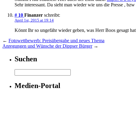
Sehr interessant. Da sieht man wieder wie uns die Presse , bz
# 10
Finanzer
schreibt:
April 1st, 2015 at 19:14
Könnt Ihr so ungefähr wieder geben, was Herr Boos gesagt hat
←
Fotowettbewerb: Preisübergabe und neues Thema
Anregungen und Wünsche der Dippser Bürger
→
Suchen
Medien-Portal