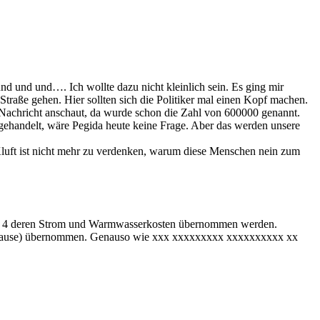
und und und…. Ich wollte dazu nicht kleinlich sein. Es ging mir
raße gehen. Hier sollten sich die Politiker mal einen Kopf machen.
e Nachricht anschaut, da wurde schon die Zahl von 600000 genannt.
 gehandelt, wäre Pegida heute keine Frage. Aber das werden unsere
luft ist nicht mehr zu verdenken, warum diese Menschen nein zum
Hartz 4 deren Strom und Warmwasserkosten übernommen werden.
ach Hause) übernommen. Genauso wie xxx xxxxxxxxx xxxxxxxxxx xx