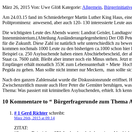
März 26, 2015
Von: Uwe Glöß
Kategorie:
Allgemein
,
Bürgerinitiativ
Am 24.03.15 fand im Schmiedeberger Martin Luther King Haus, eine
Politprominenz anwesend, aber auch 120- 130 interessierte Leute a
Die wichtigsten Leute des Abends waren: Landrat Geisler, Landtags
Innenministerium.(Abteilung Ausländerangelegenheiten) Der OB Peters
für die Zukunft. Diese Zahl ist natürlich sehr unterschiedlich zu b
kommen nochmals 1000 Leute zu den bisherigen ca.1000 schon hier l
Beispiel ca. 250 Asylsuchende haben einen Abschiebebescheid, der a
Staat ca. 7600 zahlt. Bleibt aber immer noch ein Minus stehen. Jetzt 
Empfänger erhält monatlich 353€ zum Lebensunterhalt + Miete Hochge
Pegida zu gehen. Man sollte nicht immer nur Meckern, man sollte sic
Nach den ganzen Zahlensalat wurde die Diskussionsrunde eröffnet. 
Zwischenzeitlich musste auch Herr Peter die Gemüter beruhigen, was
Thema: Was passiert mit kriminellen Asylsuchenden, erhielt. Ich ken
10 Kommentare to “ Bürgerfragerunde zum Thema As
# 1
Gerd Richter
schreibt:
März 26th, 2015 at 09:14
ZITAT: