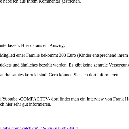
rfe habe ich aus Ihrem Kommentar gestrichen.
terlassen. Hier daraus ein Auszug:
Mitglied einer Familie bekommt 303 Euro (Kinder entsprechend ihrem 
ckets und ähnliches bezahlt werden. Es gibt keine zentrale Versorgun
ndratsamtes korrekt sind. Gern können Sie sich dort informieren.
ei Yuotube -COMPACTTV- dort findet man ein Interview von Frank H
ich hier sehr gut informieren.
youtube.com/watch?t=522&v=7v38y028o6g