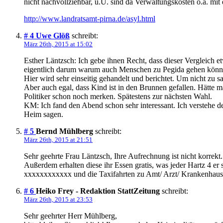
nicht nachvollziehbar, u.U. sind da Verwaltungskosten o.ä. mi
http://www.landratsamt-pirna.de/asyl.html
# 4
Uwe Glöß
schreibt:
März 26th, 2015 at 15:02
Esther Läntzsch: Ich gebe ihnen Recht, dass dieser Vergleich e
eigentlich darum warum auch Menschen zu Pegida gehen könnten
Hier wird sehr einseitig gehandelt und berichtet. Um nicht zu
Aber auch egal, dass Kind ist in den Brunnen gefallen. Hätte 
Politiker schon noch merken. Spätestens zur nächsten Wahl.
KM: Ich fand den Abend schon sehr interessant. Ich verstehe
Heim sagen.
# 5
Bernd Mühlberg
schreibt:
März 26th, 2015 at 21:51
Sehr geehrte Frau Läntzsch, Ihre Aufrechnung ist nicht korre
Außerdem erhalten diese ihr Essen gratis, was jeder Hartz 4
xxxxxxxxxxxx und die Taxifahrten zu Amt/ Arzt/ Krankenhaus
# 6
Heiko Frey - Redaktion StattZeitung
schreibt:
März 26th, 2015 at 23:53
Sehr geehrter Herr Mühlberg,