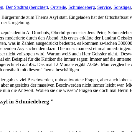
en
,
Der Stadtrat (berichtet)
,
Ortsteile
,
Schmiedeberg
,
Service
,
Sonstiges
 Bürgerrunde zum Thema Asyl statt. Eingeladen hat der Ortschaftsra
us der Umgebung.
vizepräsidentin A. Dombois, Oberbürgermeister Jens Peter, Schmiedeb
 moderierte durch den Abend. Als erstes erklärte der Landrat Geissle
ewerten, was in Zahlen ausgedrückt bedeutet, es kommen zwischen 30000
ebenden Asylsuchenden dazu. Die muss man erst einmal unterbringen.
ber nicht vollzogen wird. Warum weiß auch Herr Geissler nicht. Deswe
mal ein Beispiel für die Kritiker die immer sagen: Immer auf die unterst
rechnet ca.250€. Das mal 12 Monate ergibt 7236€. Man vergleiche die
h ernsthaft mit diesem Thema beschäftigen.
Hier gab es viel Beschwerden, unbeantwortete Fragen, aber auch lobe
 aber angesichts der massiven Beschwerden nicht immer leicht war. M
ne nun die Antwort. Wollen sie die wissen? Fragen sie doch mal Herrn 
yl in Schmiedeberg ”