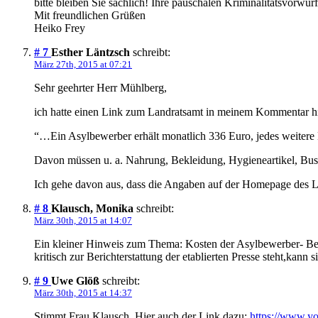
bitte bleiben Sie sachlich! Ihre pauschalen Kriminalitätsvorwü
Mit freundlichen Grüßen
Heiko Frey
# 7
Esther Läntzsch
schreibt:
März 27th, 2015 at 07:21
Sehr geehrter Herr Mühlberg,
ich hatte einen Link zum Landratsamt in meinem Kommentar hin
“…Ein Asylbewerber erhält monatlich 336 Euro, jedes weitere 
Davon müssen u. a. Nahrung, Bekleidung, Hygieneartikel, Busti
Ich gehe davon aus, dass die Angaben auf der Homepage des La
# 8
Klausch, Monika
schreibt:
März 30th, 2015 at 14:07
Ein kleiner Hinweis zum Thema: Kosten der Asylbewerber- B
kritisch zur Berichterstattung der etablierten Presse steht,kann s
# 9
Uwe Glöß
schreibt:
März 30th, 2015 at 14:37
Stimmt Frau Klausch. Hier auch der Link dazu:
https://www.