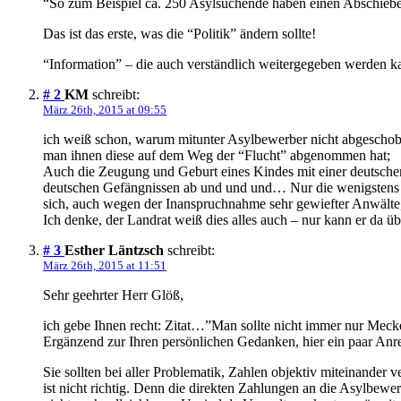
“So zum Beispiel ca. 250 Asylsuchende haben einen Abschiebeb
Das ist das erste, was die “Politik” ändern sollte!
“Information” – die auch verständlich weitergegeben werden k
# 2
KM
schreibt:
März 26th, 2015 at 09:55
ich weiß schon, warum mitunter Asylbewerber nicht abgeschob
man ihnen diese auf dem Weg der “Flucht” abgenommen hat;
Auch die Zeugung und Geburt eines Kindes mit einer deutschen 
deutschen Gefängnissen ab und und und… Nur die wenigstens de
sich, auch wegen der Inanspruchnahme sehr gewiefter Anwälte, 
Ich denke, der Landrat weiß dies alles auch – nur kann er da üb
# 3
Esther Läntzsch
schreibt:
März 26th, 2015 at 11:51
Sehr geehrter Herr Glöß,
ich gebe Ihnen recht: Zitat…”Man sollte nicht immer nur Mecke
Ergänzend zur Ihren persönlichen Gedanken, hier ein paar Anr
Sie sollten bei aller Problematik, Zahlen objektiv miteinande
ist nicht richtig. Denn die direkten Zahlungen an die Asylbe