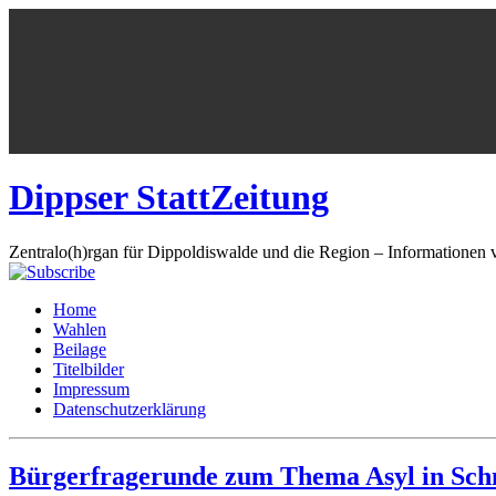
Dippser StattZeitung
Zentralo(h)rgan für Dippoldiswalde und die Region – Informationen 
Home
Wahlen
Beilage
Titelbilder
Impressum
Datenschutzerklärung
Bürgerfragerunde zum Thema Asyl in Sc