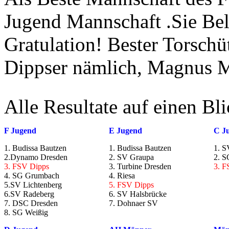
Jugend Mannschaft .Sie Bele
Gratulation! Bester Torschü
Dippser nämlich, Magnus M
Alle Resultate auf einen Bli
F Jugend
E Jugend
C J
1. Budissa Bautzen
1. Budissa Bautzen
1. S
2.Dynamo Dresden
2. SV Graupa
2. S
3. FSV Dipps
3. Turbine Dresden
3. F
4. SG Grumbach
4. Riesa
5.SV Lichtenberg
5. FSV Dipps
6.SV Radeberg
6. SV Halsbrücke
7. DSC Dresden
7. Dohnaer SV
8. SG Weißig