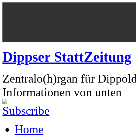
Dippser StattZeitung
Zentralo(h)rgan für Dippol
Informationen von unten
Home