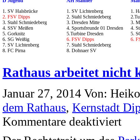
D Jugend
AH Männer
Män
1. SV Halsbrücke
1. SV Lichtenberg
1. H
2. FSV Dipps
2. Stahl Schmiedeberg
2.Tu
3. Stahl Schmiedeberg
3. Dresden Mitte
3. M
4. SSV Meißen
4. Sportsfreunde 01 Dresden
4. S
5. Gorknitz
5.Turbine Dresden
5. S
6. SG Weißig
6. FSV Dipps
6. F
7. SV Lichtenberg
7. Stahl Schmiedeberg
8. FC Pirna
8. Dohnaer SV
Rathaus arbeitet nicht k
Januar 27, 2014
Von: Heik
dem Rathaus
,
Kernstadt Di
Kommentare deaktiviert