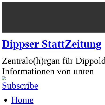
Dippser StattZeitung
Zentralo(h)rgan für Dippol
Informationen von unten
Home