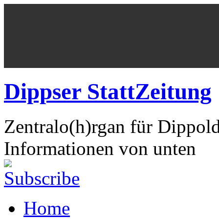
Dippser StattZeitung
Zentralo(h)rgan für Dippol
Informationen von unten
Home