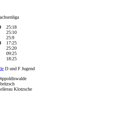
chsenliga
0
25:18
25:10
25:9
3
17:25
25:20
09:25
18:25
de
D und F Jugend
ippoldiswalde
britzsch
llerau Klotzsche