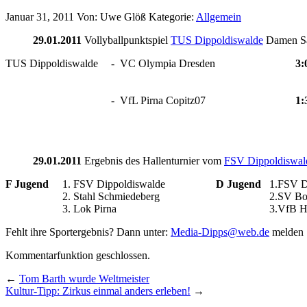
Januar 31, 2011
Von: Uwe Glöß
Kategorie:
Allgemein
29.01.2011
Vollyballpunktspiel
TUS Dippoldiswalde
Damen Sa
TUS Dippoldiswalde
- VC Olympia Dresden
3:
- VfL Pirna Copitz07
1:
29.01.2011
Ergebnis des Hallenturnier vom
FSV Dippoldiswal
F Jugend
1. FSV Dippoldiswalde
D Jugend
1.FSV D
2. Stahl Schmiedeberg
2.SV Bo
3. Lok Pirna
3.VfB He
Fehlt ihre Sportergebnis? Dann unter:
Media-Dipps@web.de
melden
Kommentarfunktion geschlossen.
←
Tom Barth wurde Weltmeister
Kultur-Tipp: Zirkus einmal anders erleben!
→