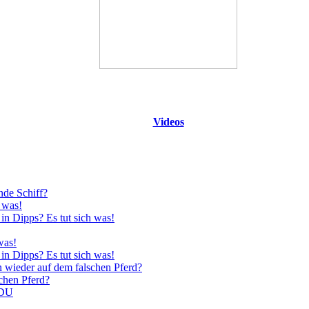
Videos
nde Schiff?
 was!
in Dipps? Es tut sich was!
was!
in Dipps? Es tut sich was!
n wieder auf dem falschen Pferd?
schen Pferd?
CDU