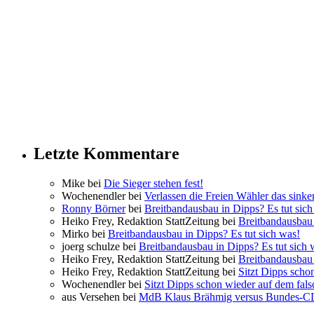
Letzte Kommentare
Mike bei
Die Sieger stehen fest!
Wochenendler bei
Verlassen die Freien Wähler das sinke
Ronny Börner
bei
Breitbandausbau in Dipps? Es tut sich
Heiko Frey, Redaktion StattZeitung bei
Breitbandausbau 
Mirko bei
Breitbandausbau in Dipps? Es tut sich was!
joerg schulze bei
Breitbandausbau in Dipps? Es tut sich 
Heiko Frey, Redaktion StattZeitung bei
Breitbandausbau 
Heiko Frey, Redaktion StattZeitung bei
Sitzt Dipps scho
Wochenendler bei
Sitzt Dipps schon wieder auf dem fal
aus Versehen bei
MdB Klaus Brähmig versus Bundes-