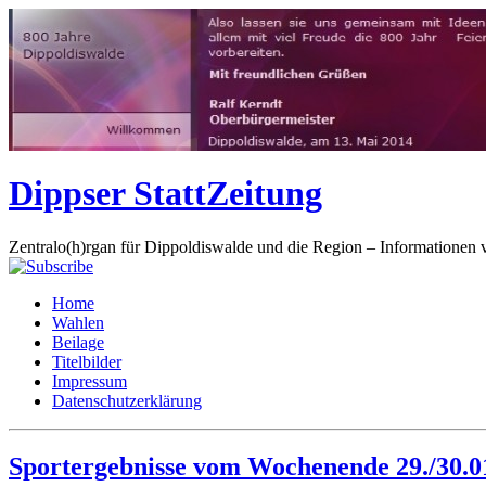
Dippser StattZeitung
Zentralo(h)rgan für Dippoldiswalde und die Region – Informationen 
Home
Wahlen
Beilage
Titelbilder
Impressum
Datenschutzerklärung
Sportergebnisse vom Wochenende 29./30.0