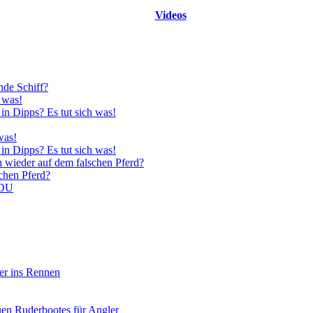
Videos
nde Schiff?
 was!
in Dipps? Es tut sich was!
was!
in Dipps? Es tut sich was!
n wieder auf dem falschen Pferd?
schen Pferd?
CDU
er ins Rennen
uen Ruderbootes für Angler