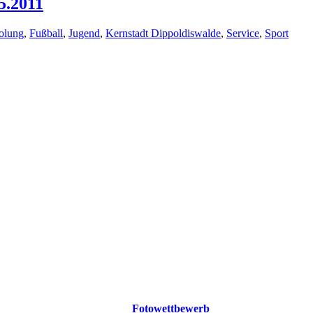
5.2011
holung
,
Fußball
,
Jugend
,
Kernstadt Dippoldiswalde
,
Service
,
Sport
Fotowettbewerb