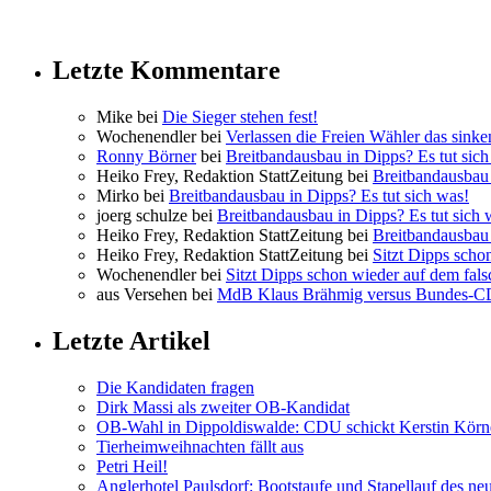
Letzte Kommentare
Mike bei
Die Sieger stehen fest!
Wochenendler bei
Verlassen die Freien Wähler das sinke
Ronny Börner
bei
Breitbandausbau in Dipps? Es tut sich
Heiko Frey, Redaktion StattZeitung bei
Breitbandausbau 
Mirko bei
Breitbandausbau in Dipps? Es tut sich was!
joerg schulze bei
Breitbandausbau in Dipps? Es tut sich 
Heiko Frey, Redaktion StattZeitung bei
Breitbandausbau 
Heiko Frey, Redaktion StattZeitung bei
Sitzt Dipps scho
Wochenendler bei
Sitzt Dipps schon wieder auf dem fal
aus Versehen bei
MdB Klaus Brähmig versus Bundes-
Letzte Artikel
Die Kandidaten fragen
Dirk Massi als zweiter OB-Kandidat
OB-Wahl in Dippoldiswalde: CDU schickt Kerstin Körn
Tierheimweihnachten fällt aus
Petri Heil!
Anglerhotel Paulsdorf: Bootstaufe und Stapellauf des ne