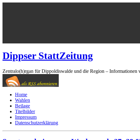
Dippser StattZeitung
Zentralo(h)rgan für Dippoldiswalde und die Region – Informationen 
Home
Wahlen
Beilage
Titelbilder
Impressum
Datenschutzerklärung