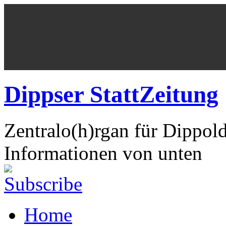
Dippser StattZeitung
Zentralo(h)rgan für Dippol
Informationen von unten
Home