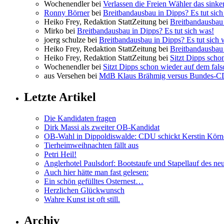
Wochenendler bei
Verlassen die Freien Wähler das sinke
Ronny Börner
bei
Breitbandausbau in Dipps? Es tut sich
Heiko Frey, Redaktion StattZeitung bei
Breitbandausbau 
Mirko bei
Breitbandausbau in Dipps? Es tut sich was!
joerg schulze bei
Breitbandausbau in Dipps? Es tut sich 
Heiko Frey, Redaktion StattZeitung bei
Breitbandausbau 
Heiko Frey, Redaktion StattZeitung bei
Sitzt Dipps scho
Wochenendler bei
Sitzt Dipps schon wieder auf dem fal
aus Versehen bei
MdB Klaus Brähmig versus Bundes-
Letzte Artikel
Die Kandidaten fragen
Dirk Massi als zweiter OB-Kandidat
OB-Wahl in Dippoldiswalde: CDU schickt Kerstin Körn
Tierheimweihnachten fällt aus
Petri Heil!
Anglerhotel Paulsdorf: Bootstaufe und Stapellauf des ne
Auch hier hätte man fast gelesen:
Ein schön gefülltes Osternest…
Herzlichen Glückwunsch
Wahre Kunst ist oft still.
Archiv