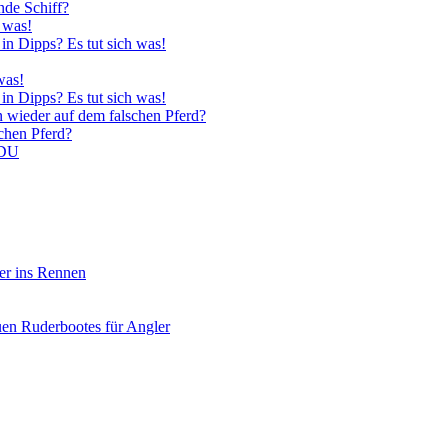
nde Schiff?
 was!
in Dipps? Es tut sich was!
was!
in Dipps? Es tut sich was!
n wieder auf dem falschen Pferd?
schen Pferd?
CDU
er ins Rennen
uen Ruderbootes für Angler