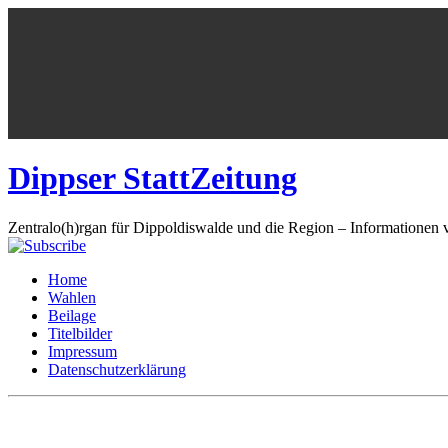
Dippser StattZeitung
Zentralo(h)rgan für Dippoldiswalde und die Region – Informationen 
Home
Wahlen
Beilage
Titelbilder
Impressum
Datenschutzerklärung