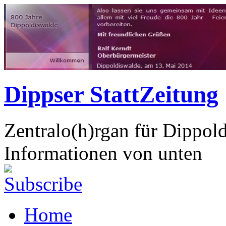
Dippser StattZeitung
Zentralo(h)rgan für Dippol
Informationen von unten
Home