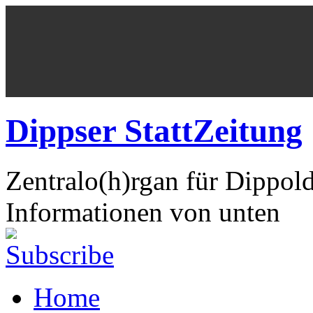
Dippser StattZeitung
Zentralo(h)rgan für Dippol
Informationen von unten
Home