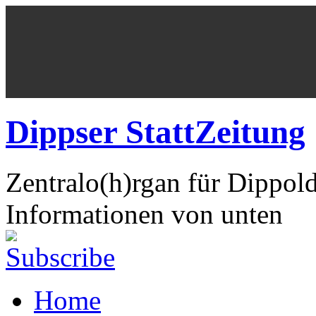
Dippser StattZeitung
Zentralo(h)rgan für Dippol
Informationen von unten
Home