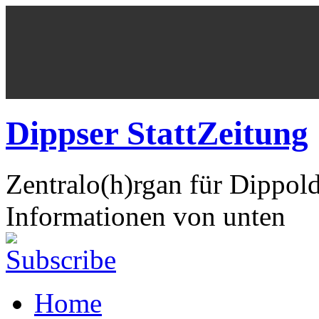
Dippser StattZeitung
Zentralo(h)rgan für Dippol
Informationen von unten
Home