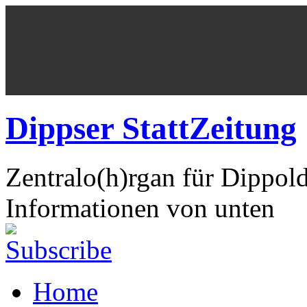
Dippser StattZeitung
Zentralo(h)rgan für Dippol
Informationen von unten
Home