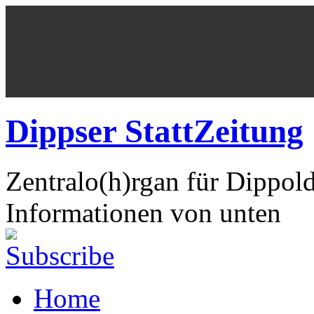
Dippser StattZeitung
Zentralo(h)rgan für Dippol
Informationen von unten
Home