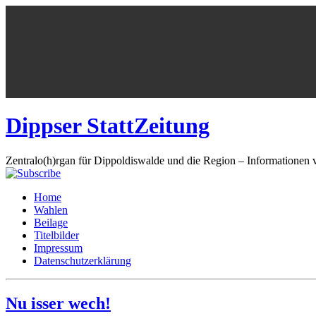
Dippser StattZeitung
Zentralo(h)rgan für Dippoldiswalde und die Region – Informationen 
Home
Wahlen
Beilage
Titelbilder
Impressum
Datenschutzerklärung
Nu isser wech!