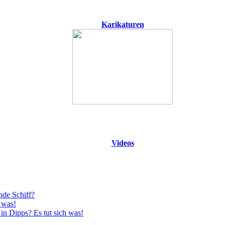
Karikaturen
Videos
nde Schiff?
 was!
in Dipps? Es tut sich was!