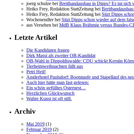
joerg schulze bei
Breitbandausbau in Dipps? Es tut sich 
Heiko Frey, Redaktion StattZeitung bei
Breitbandausbau 
Heiko Frey, Redaktion StattZeitung bei
Sitzt Dipps scho
Wochenendler bei
Sitzt Dipps schon wieder auf dem fal
aus Versehen bei
MdB Klaus Brähmig versus Bundes-
Letzte Artikel
Die Kandidaten fragen
Dirk Massi als zweiter OB-Kandidat
OB-Wahl in Dippoldiswalde: CDU schickt Kerstin Körn
Tierheimweihnachten fällt aus
Petri Heil!
Anglerhotel Paulsdorf: Bootstaufe und Stapellauf des ne
Auch hier hätte man fast gelesen:
Ein schön gefülltes Osternest…
Herzlichen Glückwunsch
Wahre Kunst ist oft still.
Archiv
Mai 2019
(1)
Februar 2019
(2)