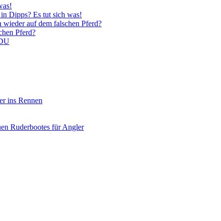
was!
in Dipps? Es tut sich was!
n wieder auf dem falschen Pferd?
schen Pferd?
CDU
er ins Rennen
uen Ruderbootes für Angler