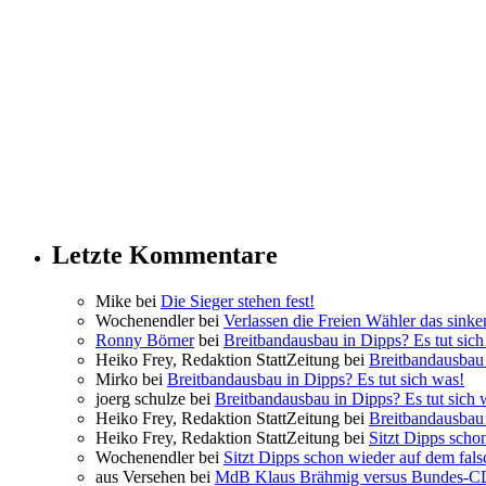
Letzte Kommentare
Mike bei
Die Sieger stehen fest!
Wochenendler bei
Verlassen die Freien Wähler das sinke
Ronny Börner
bei
Breitbandausbau in Dipps? Es tut sich
Heiko Frey, Redaktion StattZeitung bei
Breitbandausbau 
Mirko bei
Breitbandausbau in Dipps? Es tut sich was!
joerg schulze bei
Breitbandausbau in Dipps? Es tut sich 
Heiko Frey, Redaktion StattZeitung bei
Breitbandausbau 
Heiko Frey, Redaktion StattZeitung bei
Sitzt Dipps scho
Wochenendler bei
Sitzt Dipps schon wieder auf dem fal
aus Versehen bei
MdB Klaus Brähmig versus Bundes-