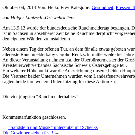
Oktober 04, 2013
Von: Heiko Frey
Kategorie:
Gesundheit
,
Pressemit
von Holger Läntzsch -Ortswehrleiter-
Am 13.9.13 wurde der bundesdeutsche Rauchmeldertag begangen. Di
ist in Sachsen in absehbarer Zeit keine Rauchmelderpflicht vorgesehen.
den eigenen Wänden zu installieren.
Neben einem Tag der offenen Tür, an dem für alle etwas geboten wur
allererste Rauchmelderbaby Carolin Rentzsch- mittlerweile drei Jahr
An dieser Veranstaltung nahmen u.a. der Oberbürgermeister der Große
Kreisfeuerwehrverbandes Sächsische Schweiz-Osterzgebirge teil.
Ein weiterer Höhepunkt war die Auszeichnung unserer beiden Hauptu
Die Vertreter beider Unternehmen wurden vom Landesfeuerwehrverba
sagten beide ihre weitere Unterstützung für diese Aktion zu.
Die vier jüngsten "Rauchmelderbabies"
Kommentarfunktion geschlossen.
←
“Sandstein und Musik” unterstützt mit Schecks
Die Gewinner stehen fest !
→