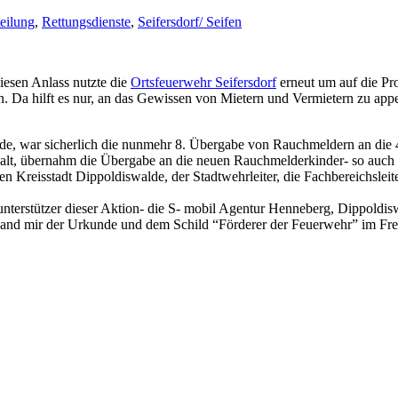
teilung
,
Rettungsdienste
,
Seifersdorf/ Seifen
esen Anlass nutzte die
Ortsfeuerwehr Seifersdorf
erneut um auf die P
 Da hilft es nur, an das Gewissen von Mietern und Vermietern zu appelli
de, war sicherlich die nunmehr 8. Übergabe von Rauchmeldern an die 4
e alt, übernahm die Übergabe an die neuen Rauchmelderkinder- so auch 
n Kreisstadt Dippoldiswalde, der Stadtwehrleiter, die Fachbereichslei
nterstützer dieser Aktion- die S- mobil Agentur Henneberg, Dippoldi
nd mir der Urkunde und dem Schild “Förderer der Feuerwehr” im Frei