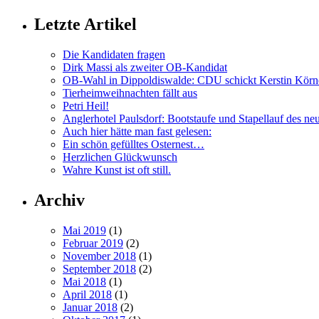
Letzte Artikel
Die Kandidaten fragen
Dirk Massi als zweiter OB-Kandidat
OB-Wahl in Dippoldiswalde: CDU schickt Kerstin Körn
Tierheimweihnachten fällt aus
Petri Heil!
Anglerhotel Paulsdorf: Bootstaufe und Stapellauf des ne
Auch hier hätte man fast gelesen:
Ein schön gefülltes Osternest…
Herzlichen Glückwunsch
Wahre Kunst ist oft still.
Archiv
Mai 2019
(1)
Februar 2019
(2)
November 2018
(1)
September 2018
(2)
Mai 2018
(1)
April 2018
(1)
Januar 2018
(2)