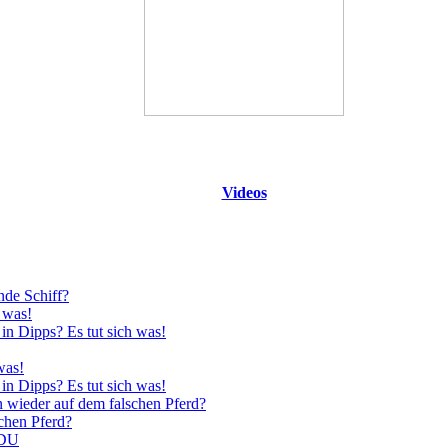
Videos
nde Schiff?
 was!
in Dipps? Es tut sich was!
was!
in Dipps? Es tut sich was!
n wieder auf dem falschen Pferd?
schen Pferd?
CDU