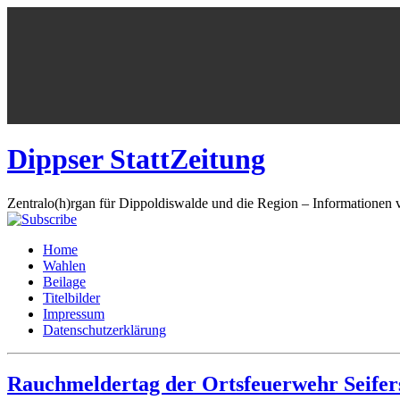
Dippser StattZeitung
Zentralo(h)rgan für Dippoldiswalde und die Region – Informationen 
Home
Wahlen
Beilage
Titelbilder
Impressum
Datenschutzerklärung
Rauchmeldertag der Ortsfeuerwehr Seifer