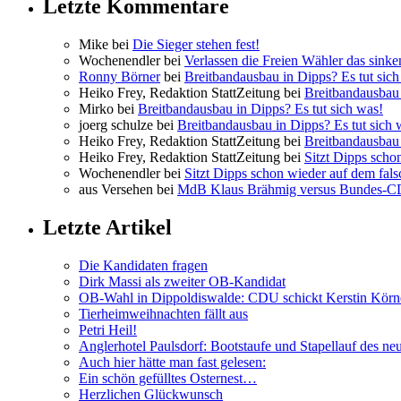
Letzte Kommentare
Mike bei
Die Sieger stehen fest!
Wochenendler bei
Verlassen die Freien Wähler das sinke
Ronny Börner
bei
Breitbandausbau in Dipps? Es tut sich
Heiko Frey, Redaktion StattZeitung bei
Breitbandausbau 
Mirko bei
Breitbandausbau in Dipps? Es tut sich was!
joerg schulze bei
Breitbandausbau in Dipps? Es tut sich 
Heiko Frey, Redaktion StattZeitung bei
Breitbandausbau 
Heiko Frey, Redaktion StattZeitung bei
Sitzt Dipps scho
Wochenendler bei
Sitzt Dipps schon wieder auf dem fal
aus Versehen bei
MdB Klaus Brähmig versus Bundes-
Letzte Artikel
Die Kandidaten fragen
Dirk Massi als zweiter OB-Kandidat
OB-Wahl in Dippoldiswalde: CDU schickt Kerstin Körn
Tierheimweihnachten fällt aus
Petri Heil!
Anglerhotel Paulsdorf: Bootstaufe und Stapellauf des ne
Auch hier hätte man fast gelesen:
Ein schön gefülltes Osternest…
Herzlichen Glückwunsch