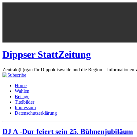
Dippser StattZeitung
Zentralo(h)rgan für Dippoldiswalde und die Region – Informationen 
Home
Wahlen
Beilage
Titelbilder
Impressum
Datenschutzerklärung
DJ A -Dur feiert sein 25. Bühnenjubiläum