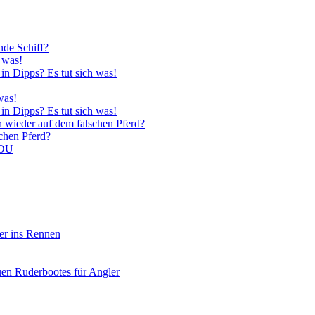
nde Schiff?
 was!
in Dipps? Es tut sich was!
was!
in Dipps? Es tut sich was!
n wieder auf dem falschen Pferd?
schen Pferd?
CDU
er ins Rennen
uen Ruderbootes für Angler