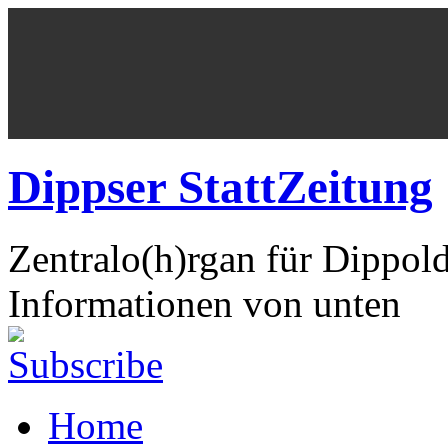
Dippser StattZeitung
Zentralo(h)rgan für Dippol
Informationen von unten
Home