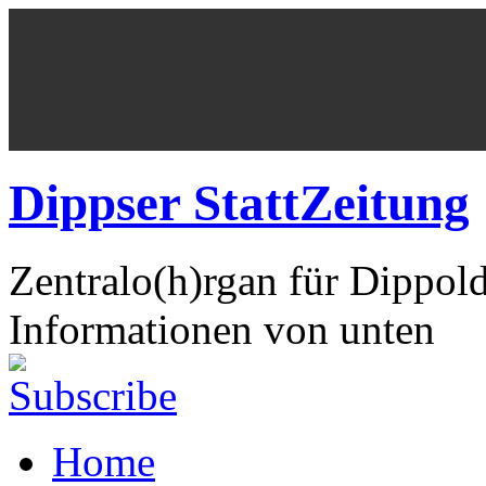
Dippser StattZeitung
Zentralo(h)rgan für Dippol
Informationen von unten
Home