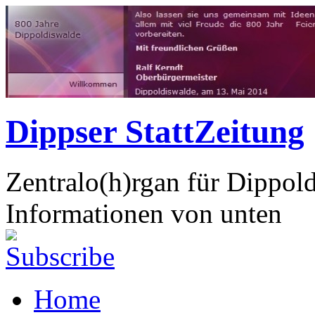
Dippser StattZeitung
Zentralo(h)rgan für Dippol
Informationen von unten
Home