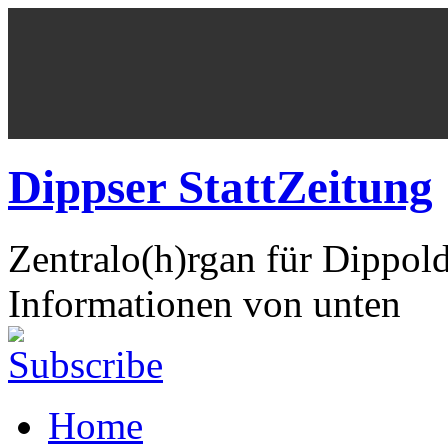
Dippser StattZeitung
Zentralo(h)rgan für Dippol
Informationen von unten
Home