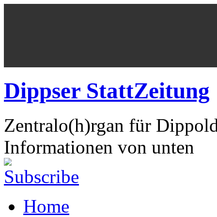
Dippser StattZeitung
Zentralo(h)rgan für Dippol
Informationen von unten
Home