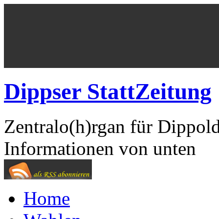
Dippser StattZeitung
Zentralo(h)rgan für Dippol
Informationen von unten
Home