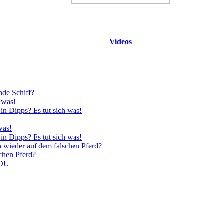
Videos
nde Schiff?
 was!
in Dipps? Es tut sich was!
was!
in Dipps? Es tut sich was!
n wieder auf dem falschen Pferd?
schen Pferd?
CDU