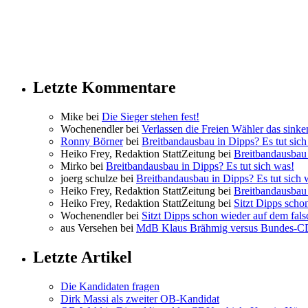
Letzte Kommentare
Mike bei
Die Sieger stehen fest!
Wochenendler bei
Verlassen die Freien Wähler das sinke
Ronny Börner
bei
Breitbandausbau in Dipps? Es tut sich
Heiko Frey, Redaktion StattZeitung bei
Breitbandausbau 
Mirko bei
Breitbandausbau in Dipps? Es tut sich was!
joerg schulze bei
Breitbandausbau in Dipps? Es tut sich 
Heiko Frey, Redaktion StattZeitung bei
Breitbandausbau 
Heiko Frey, Redaktion StattZeitung bei
Sitzt Dipps scho
Wochenendler bei
Sitzt Dipps schon wieder auf dem fal
aus Versehen bei
MdB Klaus Brähmig versus Bundes-
Letzte Artikel
Die Kandidaten fragen
Dirk Massi als zweiter OB-Kandidat