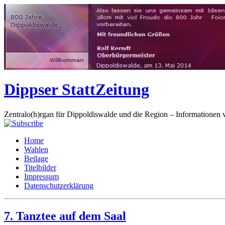
Dippser StattZeitung
Zentralo(h)rgan für Dippoldiswalde und die Region – Informationen 
Home
Wahlen
Beilage
Titelbilder
Impressum
Datenschutzerklärung
7. Tanztee auf dem Saal