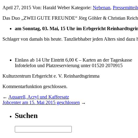
April 27, 2015
Von: Harald Weber
Kategorie:
Nebenan
,
Pressemittei
Das Duo „ZWEI GUTE FREUNDE“ Jörg Göhler & Christian Reichel 
am Sonntag, 03. Mai, 15 Uhr im Erbgericht Reinhardtsgr
Schlager von damals bis heute. Tanzliebhaber jeden Alters sind dazu h
Einlass ab 14 Uhr Eintritt 6,00 € – Karten an der Tageskasse
Infotelefon und Platzreservierung unter 01520 2070915
Kulturzentrum Erbgericht e. V. Reinhardtsgrimma
Kommentarfunktion geschlossen.
←
Aquarell, Acryl und Kaffeesatz
Jobcenter am 15. Mai 2015 geschlossen
→
Suchen