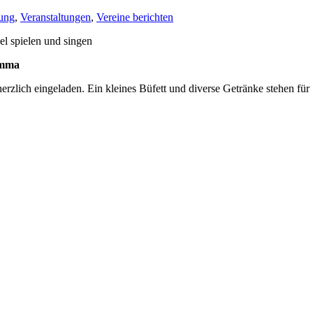
lung
,
Veranstaltungen
,
Vereine berichten
spielen und singen
imma
erzlich eingeladen. Ein kleines Büfett und diverse Getränke stehen für S