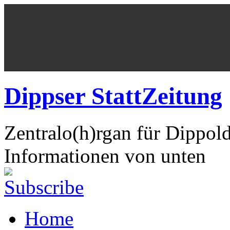
Dippser StattZeitung
Zentralo(h)rgan für Dippol
Informationen von unten
Home