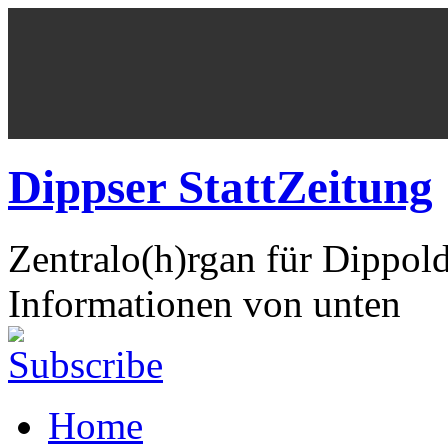
Dippser StattZeitung
Zentralo(h)rgan für Dippol
Informationen von unten
Home