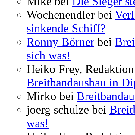
Mike bei
Die Sieger st
Wochenendler bei
Verl
sinkende Schiff?
Ronny Börner
bei
Brei
sich was!
Heiko Frey, Redaktion 
Breitbandausbau in Dip
Mirko bei
Breitbandau
joerg schulze bei
Breit
was!