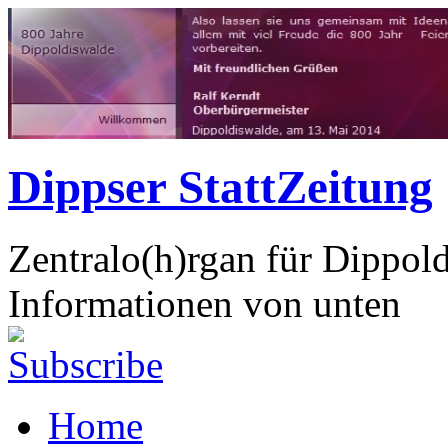
Dippser StattZeitung
Zentralo(h)rgan für Dippol
Informationen von unten
Home