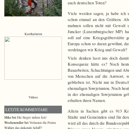
auch deutschen Toten?
Viele werden sagen, ja habe ich 
schon einmal an den Gräbern. Abe
mahnen sollen nicht mit Gewalt 
Juncker (Luxemburgischer MP) hat
Karikaturen
soll auf eine Kriegsgräberstätte
Europa schon so daran gewöhnt, das
verdrängen wir Krieg und Gewalt?
Viele denken lasst uns doch dami
Konsequenz hätte es? Noch heut
Bauarbeiten, Schachtungen und Ab
von Menschen auf die Antwort, w
geblieben ist. Nicht nur in Deuts
ehemaligen Sowjetunion. Noch heute
in der ehemaligen Sowjetunion ge
Videos
erhalten ihren Namen.
LETZTE KOMMENTARE
Allein in Sachen gibt es 913 Kri
Städte und Gemeinden sind für dere
Mike bei
Die Sieger stehen fest!
Wochenendler bei
Verlassen die Freien
wird all das durch die Bundesrep
Wähler das sinkende Schiff?