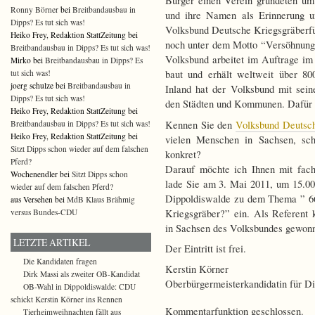
Bürger einen Verein gründeten um
Ronny Börner
bei
Breitbandausbau in
und ihre Namen als Erinnerung u
Dipps? Es tut sich was!
Volksbund Deutsche Kriegsgräberfür
Heiko Frey, Redaktion StattZeitung bei
noch unter dem Motto “Versöhnung 
Breitbandausbau in Dipps? Es tut sich was!
Volksbund arbeitet im Auftrage im
Mirko bei
Breitbandausbau in Dipps? Es
tut sich was!
baut und erhält weltweit über 80
joerg schulze bei
Breitbandausbau in
Inland hat der Volksbund mit sein
Dipps? Es tut sich was!
den Städten und Kommunen. Dafür g
Heiko Frey, Redaktion StattZeitung bei
Kennen Sie den
Volksbund Deutsch
Breitbandausbau in Dipps? Es tut sich was!
Heiko Frey, Redaktion StattZeitung bei
vielen Menschen in Sachsen, sc
Sitzt Dipps schon wieder auf dem falschen
konkret?
Pferd?
Darauf möchte ich Ihnen mit fach
Wochenendler bei
Sitzt Dipps schon
lade Sie am 3. Mai 2011, um 15.0
wieder auf dem falschen Pferd?
Dippoldiswalde zu dem Thema ” 66
aus Versehen bei
MdB Klaus Brähmig
Kriegsgräber?” ein. Als Referent 
versus Bundes-CDU
in Sachsen des Volksbundes gewon
LETZTE ARTIKEL
Der Eintritt ist frei.
Die Kandidaten fragen
Kerstin Körner
Dirk Massi als zweiter OB-Kandidat
Oberbürgermeisterkandidatin für D
OB-Wahl in Dippoldiswalde: CDU
schickt Kerstin Körner ins Rennen
Kommentarfunktion geschlossen.
Tierheimweihnachten fällt aus