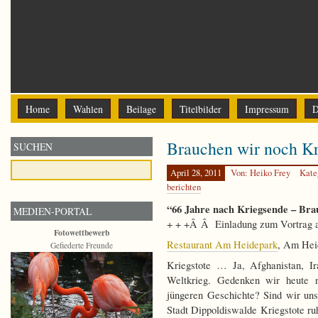
Home
Wahlen
Beilage
Titelbilder
Impressum
D
Brauchen wir noch Kr
SUCHEN
April 28, 2011
Von: Heiko Frey
Kate
berichten
“66 Jahre nach Kriegsende – Bra
MEDIEN-PORTAL
+ + +Â Â Einladung zum Vortrag 
Fotowettbewerb
Restaurant Am Heidepark
, Am Hei
Gefiederte Freunde
Kriegstote … Ja, Afghanistan, I
Weltkrieg. Gedenken wir heute 
jüngeren Geschichte? Sind wir uns
Stadt Dippoldiswalde Kriegstote r