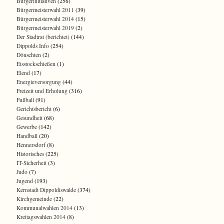
Bürgerinitiativen
(256)
Bürgermeisterwahl 2011
(39)
Bürgermeisterwahl 2014
(15)
Bürgermeisterwahl 2019
(2)
Der Stadtrat (berichtet)
(144)
Dippolds Info
(254)
Dönschten
(2)
Eisstockschießen
(1)
Elend
(17)
Energieversorgung
(44)
Freizeit und Erholung
(316)
Fußball
(91)
Gerichtsbericht
(6)
Gesundheit
(68)
Gewerbe
(142)
Handball
(20)
Hennersdorf
(8)
Historisches
(225)
IT-Sicherheit
(3)
Judo
(7)
Jugend
(193)
Kernstadt Dippoldiswalde
(374)
Kirchgemeinde
(22)
Kommunalwahlen 2014
(13)
Kreitagswahlen 2014
(8)