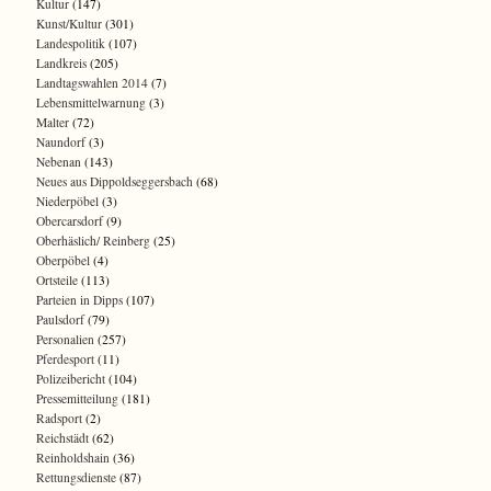
Kultur
(147)
Kunst/Kultur
(301)
Landespolitik
(107)
Landkreis
(205)
Landtagswahlen 2014
(7)
Lebensmittelwarnung
(3)
Malter
(72)
Naundorf
(3)
Nebenan
(143)
Neues aus Dippoldseggersbach
(68)
Niederpöbel
(3)
Obercarsdorf
(9)
Oberhäslich/ Reinberg
(25)
Oberpöbel
(4)
Ortsteile
(113)
Parteien in Dipps
(107)
Paulsdorf
(79)
Personalien
(257)
Pferdesport
(11)
Polizeibericht
(104)
Pressemitteilung
(181)
Radsport
(2)
Reichstädt
(62)
Reinholdshain
(36)
Rettungsdienste
(87)