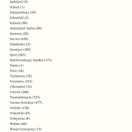
Sadisdorf
(5)
Schach
(1)
Schmiedeberg
(19)
Schönfeld
(2)
Schulen
(90)
Seifersdorf/ Seifen
(89)
Senioren
(20)
Service
(430)
Solidarität
(12)
Sonstiges
(385)
Sport
(263)
StattVerwaltung/ StattRat
(371)
Tennis
(1)
Tiere
(18)
Tischtennis
(32)
Tourismus
(323)
Ulberndorf
(33)
Umwelt
(268)
Veranstaltungen
(723)
Vereine berichten
(477)
Verkehr
(130)
Volleyball
(45)
Voltigieren
(8)
Wahlen
(60)
Wasserversorgung
(13)