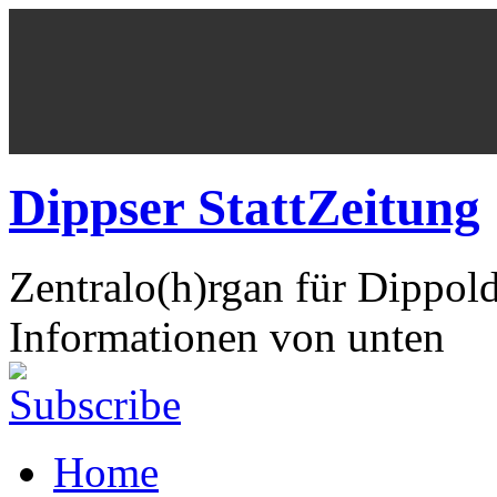
Dippser StattZeitung
Zentralo(h)rgan für Dippol
Informationen von unten
Home