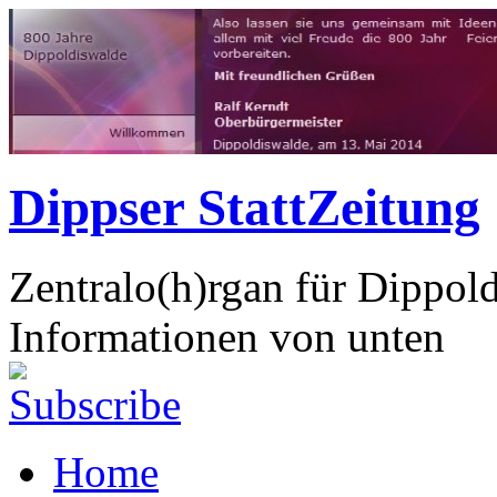
Dippser StattZeitung
Zentralo(h)rgan für Dippol
Informationen von unten
Home