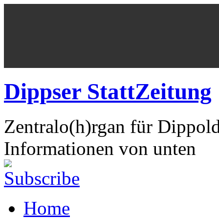
Dippser StattZeitung
Zentralo(h)rgan für Dippol
Informationen von unten
Home