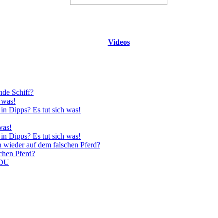
Videos
nde Schiff?
 was!
in Dipps? Es tut sich was!
was!
in Dipps? Es tut sich was!
n wieder auf dem falschen Pferd?
schen Pferd?
CDU