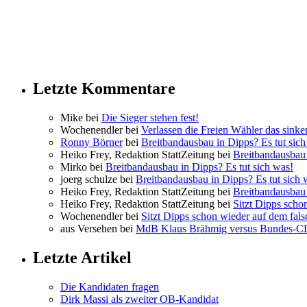
Letzte Kommentare
Mike bei
Die Sieger stehen fest!
Wochenendler bei
Verlassen die Freien Wähler das sinke
Ronny Börner
bei
Breitbandausbau in Dipps? Es tut sich
Heiko Frey, Redaktion StattZeitung bei
Breitbandausbau 
Mirko bei
Breitbandausbau in Dipps? Es tut sich was!
joerg schulze bei
Breitbandausbau in Dipps? Es tut sich 
Heiko Frey, Redaktion StattZeitung bei
Breitbandausbau 
Heiko Frey, Redaktion StattZeitung bei
Sitzt Dipps scho
Wochenendler bei
Sitzt Dipps schon wieder auf dem fal
aus Versehen bei
MdB Klaus Brähmig versus Bundes-
Letzte Artikel
Die Kandidaten fragen
Dirk Massi als zweiter OB-Kandidat