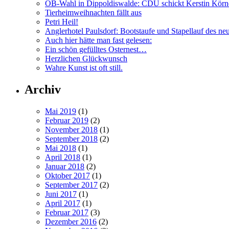
OB-Wahl in Dippoldiswalde: CDU schickt Kerstin Körn
Tierheimweihnachten fällt aus
Petri Heil!
Anglerhotel Paulsdorf: Bootstaufe und Stapellauf des ne
Auch hier hätte man fast gelesen:
Ein schön gefülltes Osternest…
Herzlichen Glückwunsch
Wahre Kunst ist oft still.
Archiv
Mai 2019
(1)
Februar 2019
(2)
November 2018
(1)
September 2018
(2)
Mai 2018
(1)
April 2018
(1)
Januar 2018
(2)
Oktober 2017
(1)
September 2017
(2)
Juni 2017
(1)
April 2017
(1)
Februar 2017
(3)
Dezember 2016
(2)