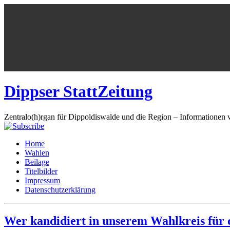
Dippser StattZeitung
Zentralo(h)rgan für Dippoldiswalde und die Region – Informationen 
Home
Wahlen
Beilage
Titelbilder
Impressum
Datenschutzerklärung
Wer kandidiert in unserem Wahlkreis für